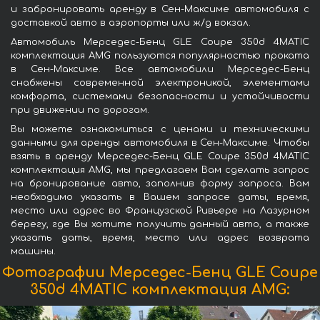
и забронировать аренду в Сен-Максиме автомобиля с
доставкой авто в аэропорты или ж/д вокзал.
Автомобиль Мерседес-Бенц GLE Coupe 350d 4MATIC
комплектация AMG пользуются популярностью проката
в Сен-Максиме. Все автомобили Мерседес-Бенц
снабжены современной электроникой, элементами
комфорта, системами безопасности и устойчивости
при движении по дорогам.
Вы можете ознакомиться с ценами и техническими
данными для аренды автомобиля в Сен-Максиме. Чтобы
взять в аренду Мерседес-Бенц GLE Coupe 350d 4MATIC
комплектация AMG, мы предлагаем Вам сделать запрос
на бронирование авто, заполнив форму запроса. Вам
необходимо указать в Вашем запросе даты, время,
место или адрес во Французской Ривьере на Лазурном
берегу, где Вы хотите получить данный авто, а также
указать даты, время, место или адрес возврата
машины.
Фотографии Мерседес-Бенц GLE Coupe
350d 4MATIC комплектация AMG: