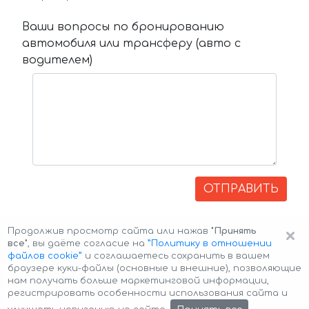
Ваши вопросы по бронированию
автомобиля или трансферу (авто с
водителем)
ОТПРАВИТЬ
×
Продолжив просмотр сайта или нажав
"Принять
все"
, вы даёте согласие на
”Политику в отношении
файлов cookie”
и соглашаетесь сохранить в вашем
браузере куки-файлы (основные и внешние), позволяющие
нам получать больше маркетинговой информации,
регистрировать особенности использования сайта и
Авторские права © 2026 Авто-Аренда
Cookie Policy