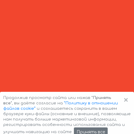
×
Продолжив просмотр сайта или нажав
"Принять
все"
, вы даёте согласие на
”Политику в отношении
файлов cookie”
и соглашаетесь сохранить в вашем
браузере куки-файлы (основные и внешние), позволяющие
нам получать больше маркетинговой информации,
регистрировать особенности использования сайта и
Авторские права © 2026 Авто-Аренда
Cookie Policy
Принять все
улучшать навигацию на сайте.