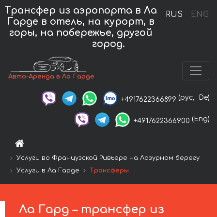
Трансфер из аэропорта в Ла
RUS
ENG
Гарде в отель, на курорт, в
горы, на побережье, другой
город.
Авто-Аренда в Ла Гарде
(рус,
De)
+4917622366899
(Eng)
+4917622366900
Услуги во Французской Ривьере на Лазурном берегу
Услуги в Ла Гарде
Трансферы
Ла Гард – трансфер из