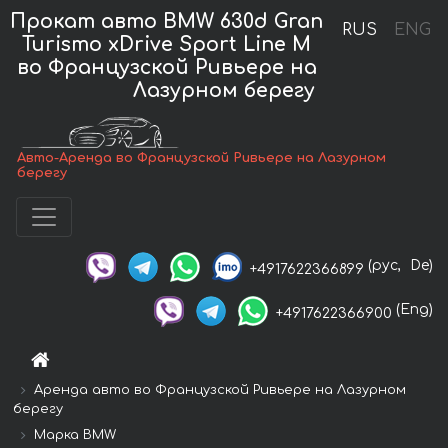
Прокат авто BMW 630d Gran
RUS
ENG
Turismo xDrive Sport Line М
во Французской Ривьере на
Лазурном берегу
Авто-Аренда во Французской Ривьере на Лазурном
берегу
(рус,
De)
+4917622366899
(Eng)
+4917622366900
Аренда авто во Французской Ривьере на Лазурном
берегу
Марка BMW