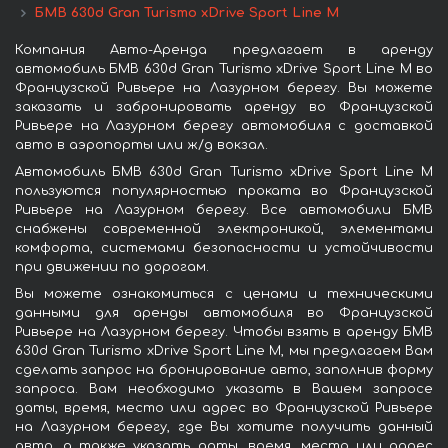
БМВ 630d Gran Turismo xDrive Sport Line М
Компания Авто-Аренда предлагает в аренду
автомобиль БМВ 630d Gran Turismo xDrive Sport Line М во
Французской Ривьере на Лазурном берегу. Вы можете
заказать и забронировать аренду во Французской
Ривьере на Лазурном берегу автомобиля с доставкой
авто в аэропорты или ж/д вокзал.
Автомобиль БМВ 630d Gran Turismo xDrive Sport Line М
пользуются популярностью проката во Французской
Ривьере на Лазурном берегу. Все автомобили БМВ
снабжены современной электроникой, элементами
комфорта, системами безопасности и устойчивости
при движении по дорогам.
Вы можете ознакомиться с ценами и техническими
данными для аренды автомобиля во Французской
Ривьере на Лазурном берегу. Чтобы взять в аренду БМВ
630d Gran Turismo xDrive Sport Line М, мы предлагаем Вам
сделать запрос на бронирование авто, заполнив форму
запроса. Вам необходимо указать в Вашем запросе
даты, время, место или адрес во Французской Ривьере
на Лазурном берегу, где Вы хотите получить данный
авто, а также указать даты, время, место или адрес