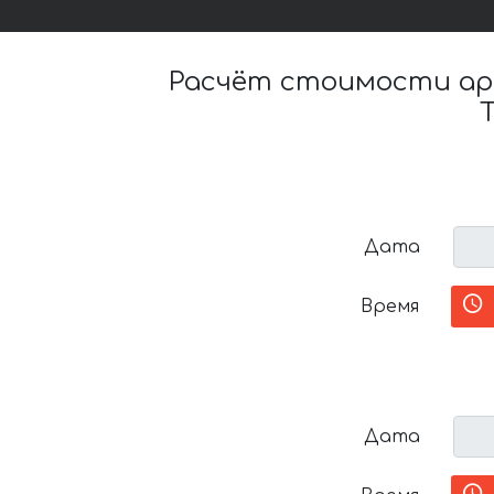
Расчёт стоимости аре
T
Дата
Время
Дата