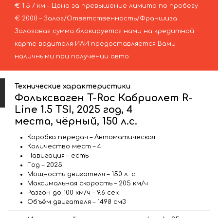
€ 1.5 / км – Цена за превышение лимита по пробегу
€ 2000 – Залог/Ответственность/Франшиза.
Залоговая сумма блокируется нами на кредитной
карте водителя ИЛИ предоставляется Вами
наличными при получении авто.
Технические характеристики
Фольксваген T-Roc Кабриолет R-
Line 1.5 TSI, 2025 год, 4
места, чёрный, 150 л.с.
Коробка передач – Автоматическая
Количество мест – 4
Навигация – есть
Год – 2025
Мощность двигателя – 150 л. с.
Максимальная скорость – 205 км/ч
Разгон до 100 км/ч – 9.6 сек
Объём двигателя – 1498 см3