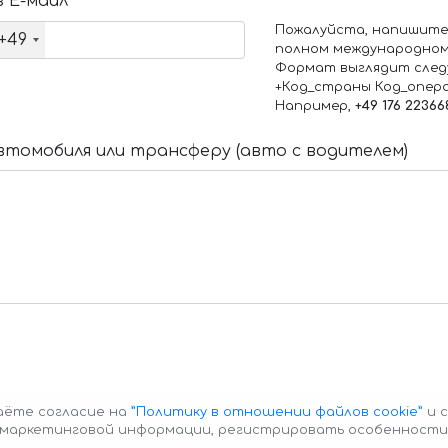
 Е-маил
Пожалуйста, напишите
+49
полном международном
Формат выглядит след
+Код_страны Код_опер
Например,
+49 176 22366
томобиля или трансферу (авто с водителем)
даёте согласие на
”Политику в отношении файлов cookie”
и с
е маркетинговой информации, регистрировать особенности