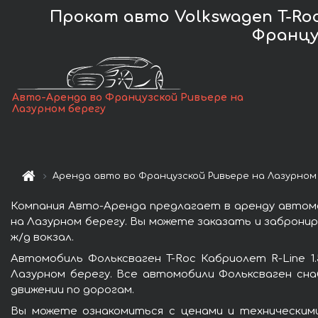
Прокат авто Volkswagen T-Roc Con
Францу
Авто-Аренда во Французской Ривьере на
Лазурном берегу
Аренда авто во Французской Ривьере на Лазурном
Компания Авто-Аренда предлагает в аренду автомобил
на Лазурном берегу. Вы можете заказать и заброни
ж/д вокзал.
Автомобиль Фольксваген T-Roc Кабриолет R-Line 1.5
Лазурном берегу. Все автомобили Фольксваген сн
движении по дорогам.
Вы можете ознакомиться с ценами и техническими