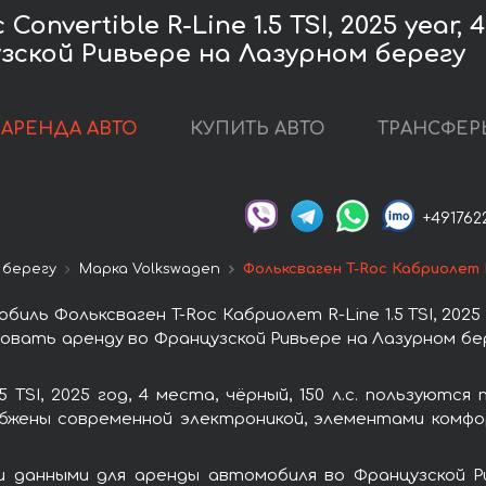
vertible R-Line 1.5 TSI, 2025 year, 4 
зской Ривьере на Лазурном берегу
АРЕНДА АВТО
КУПИТЬ АВТО
ТРАНСФЕР
+491762
 берегу
Марка Volkswagen
Фольксваген T-Roc Кабриолет R-L
ь Фольксваген T-Roc Кабриолет R-Line 1.5 TSI, 2025 го
ровать аренду во Французской Ривьере на Лазурном б
 TSI, 2025 год, 4 места, чёрный, 150 л.с. пользуют
абжены современной электроникой, элементами комф
 данными для аренды автомобиля во Французской Р