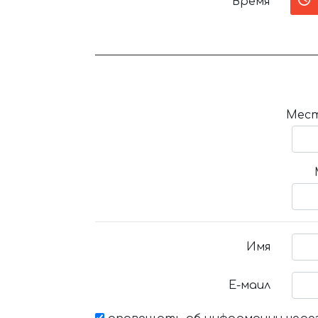
Время
Мест
Имя
Е-маил