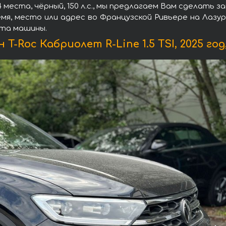
, 4 места, чёрный, 150 л.с., мы предлагаем Вам сделать
мя, место или адрес во Французской Ривьере на Лазур
ата машины.
Roc Кабриолет R-Line 1.5 TSI, 2025 год, 