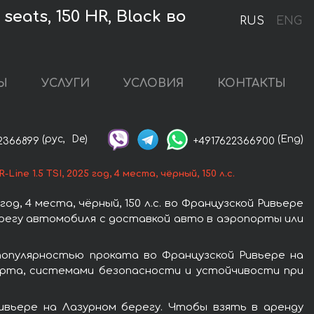
seats, 150 HR, Black во
RUS
ENG
Ы
УСЛУГИ
УСЛОВИЯ
КОНТАКТЫ
(рус,
De)
(Eng)
2366899
+4917622366900
ine 1.5 TSI, 2025 год, 4 места, чёрный, 150 л.с.
д, 4 места, чёрный, 150 л.с. во Французской Ривьере
ерегу автомобиля с доставкой авто в аэропорты или
ся популярностью проката во Французской Ривьере на
орта, системами безопасности и устойчивости при
ивьере на Лазурном берегу. Чтобы взять в аренду