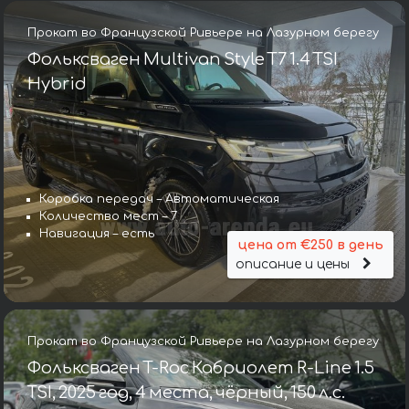
Прокат во Французской Ривьере на Лазурном берегу
Фольксваген Multivan Style T7 1.4 TSI
Hybrid
Коробка передач – Автоматическая
Количество мест – 7
Навигация – есть
цена от €250 в день
описание и цены
Прокат во Французской Ривьере на Лазурном берегу
Фольксваген T-Roc Кабриолет R-Line 1.5
TSI, 2025 год, 4 места, чёрный, 150 л.с.