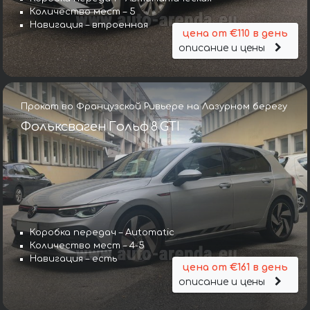
Количество мест – 5
Навигация – втроенная
цена от €110 в день
описание и цены
Прокат во Французской Ривьере на Лазурном берегу
Фольксваген Гольф 8 GTI
Коробка передач – Automatic
Количество мест – 4-5
Навигация – есть
цена от €161 в день
описание и цены