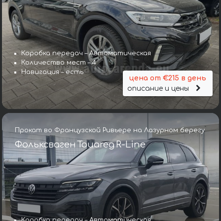
Коробка передач – Автоматическая
Количество мест – 4
Навигация – есть
цена от €215 в день
описание и цены
Прокат во Французской Ривьере на Лазурном берегу
Фольксваген Touareg R-Line
Коробка передач – Автоматическая