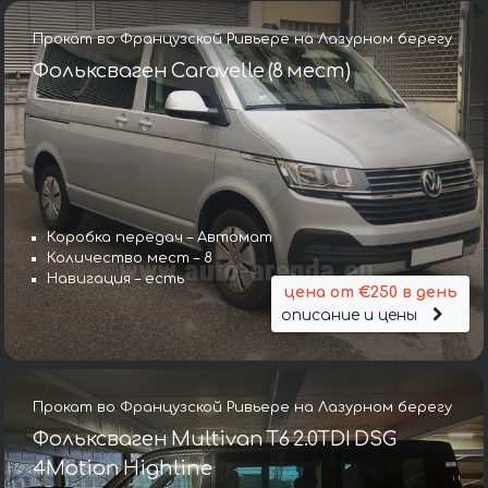
Прокат во Французской Ривьере на Лазурном берегу
Фольксваген Caravelle (8 мест)
Коробка передач – Автомат
Количество мест – 8
Навигация – есть
цена от €250 в день
описание и цены
Прокат во Французской Ривьере на Лазурном берегу
Фольксваген Multivan T6 2.0TDI DSG
4Motion Highline