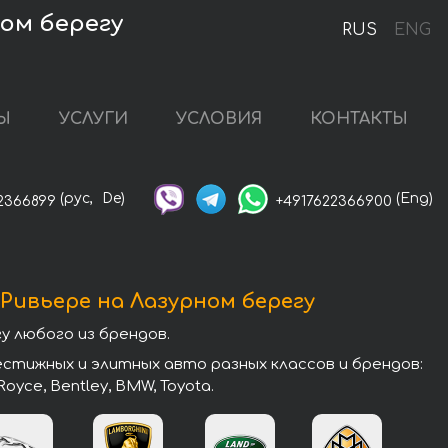
ом берегу
RUS
ENG
Ы
УСЛУГИ
УСЛОВИЯ
КОНТАКТЫ
(рус,
De)
(Eng)
2366899
+4917622366900
Ривьере на Лазурном берегу
 любого из брендов.
стижных и элитных авто разных классов и брендов:
-Royce, Bentley, BMW, Toyota.