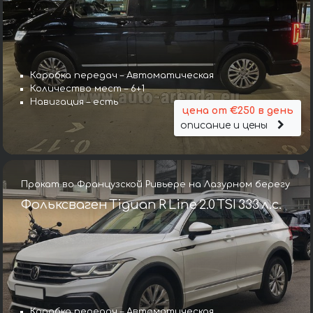
Коробка передач – Автоматическая
Количество мест – 6+1
Навигация – есть
цена от €250 в день
описание и цены
Прокат во Французской Ривьере на Лазурном берегу
Фольксваген Tiguan R Line 2.0 TSI 333 л.с.
Коробка передач – Автоматическая