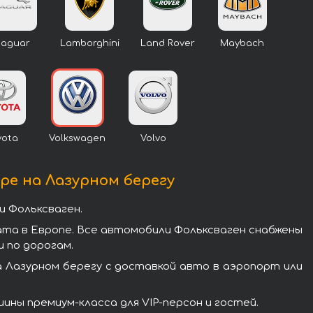
Jaguar
Lamborghini
Land Rover
Maybach
yota
Volkswagen
Volvo
ре на Лазурном берегу
и Фольксваген.
ата в Европе. Все автомобили Фольксваген снабжены
 по дорогам.
 Лазурном берегу с доставкой авто в аэропорт или
ны премиум-класса для VIP-персон и гостей.