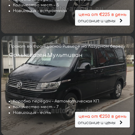
Количество мест – 5
Навигация – встроенная
цена от €225 в день
описание и цены
Прокат во Французской Ривьере на Лазурном берегу
Фольксваген Мультиван
Коробка передач – Автоматическая КП
Количество мест – 7
Навигация – есть
цена от €250 в день
описание и цены