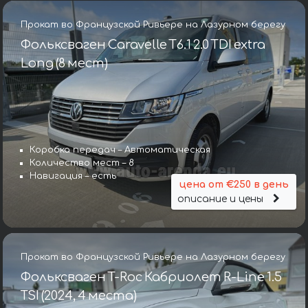
Прокат во Французской Ривьере на Лазурном берегу
Фольксваген Caravelle T6.1 2.0 TDI extra
Long (8 мест)
Коробка передач – Автоматическая
Количество мест – 8
Навигация – есть
цена от €250 в день
описание и цены
Прокат во Французской Ривьере на Лазурном берегу
Фольксваген T-Roc Кабриолет R-Line 1.5
TSI (2024, 4 места)