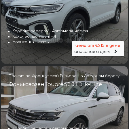
Коробка передач – Автоматическая
Количество мест – 4
Навигация – есть
цена от €215 в день
описание и цены
Прокат во Французской Ривьере на Лазурном берегу
Фольксваген Touareg 3.0 TDI R-Line
Коробка передач – Автоматическая