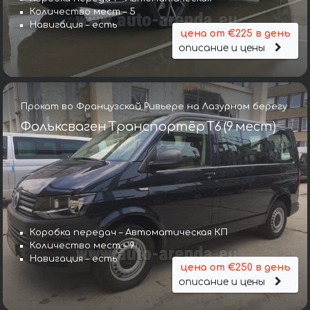
Количество мест – 5
Навигация – есть
цена от €225 в день
описание и цены
Прокат во Французской Ривьере на Лазурном берегу
Фольксваген Транспортёр T6 (9 мест)
Коробка передач – Автоматическая КП
Количество мест – 9
Навигация – есть
цена от €250 в день
описание и цены