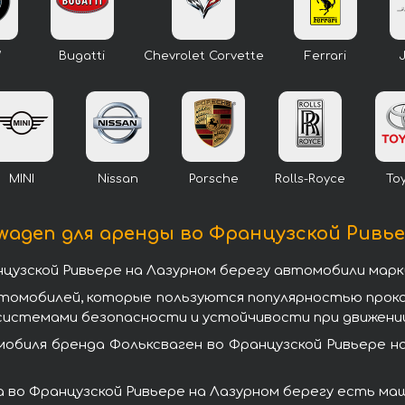
W
Bugatti
Chevrolet Corvette
Ferrari
MINI
Nissan
Porsche
Rolls-Royce
To
agen для аренды во Французской Ривье
цузской Ривьере на Лазурном берегу автомобили марк
втомобилей, которые пользуются популярностью прок
системами безопасности и устойчивости при движении
обиля бренда Фольксваген во Французской Ривьере на
во Французской Ривьере на Лазурном берегу есть маши