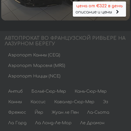
цена от €322 в день
описание и цены
АВТОПРОКАТ ВО ФРАНЦУЗСКОЙ РИВЬЕРЕ НА
ЛАЗУРНОМ БЕРЕГУ
Аэропорт Канны (CEQ)
Аэропорт Марселя (MRS)
Аэропорт Ниццы (NCE)
Антиб
Больё-Сюр-Мер
Кань-Сюр-Мер
Канны
Кассис
Кавалер-Сюр-Мер
Эз
Фрежюс
Йер
Жуан ле Пен
Ла-Сьота
Ла Гард
Ла Лонд-Ле-Мор
Ле Драмон