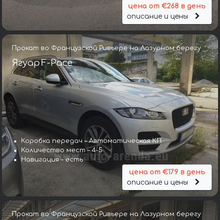
цена от €268 в день
описание и цены
Прокат во Французской Ривьере на Лазурном берегу
Ягуар F-Pace
Коробка передач – Автоматическая КП
Количество мест – 4-5
Навигация – есть
цена от €179 в день
описание и цены
Прокат во Французской Ривьере на Лазурном берегу