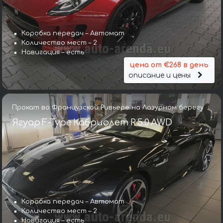
Коробка передач – Автомат
Количество мест – 2
Навигация – есть
цена от €268 в день
описание и цены
Прокат во Французской Ривьере на Лазурном берегу
Ягуар F-Type Кабриолет R 5.0 AWD
Коробка передач – Автомат
Количество мест – 2
Навигация – есть