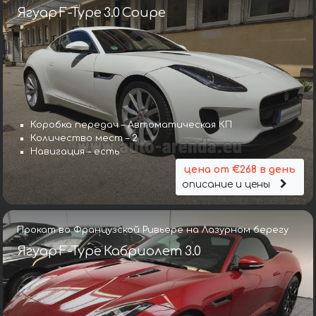
Ягуар F-Type 3.0 Coupe
Коробка передач – Автоматическая КП
Количество мест – 2
Навигация – есть
цена от €268 в день
описание и цены
Прокат во Французской Ривьере на Лазурном берегу
Ягуар F-Type Кабриолет 3.0