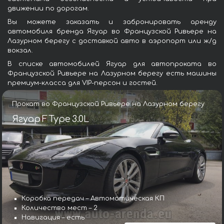
движении по дорогам.
Вы можете заказать и забронировать аренду
автомобиля бренда Ягуар во Французской Ривьере на
Лазурном берегу с доставкой авто в аэропорт или ж/д
вокзал.
В списке автомобилей Ягуар для автопроката во
Французской Ривьере на Лазурном берегу есть машины
премиум-класса для VIP-персон и гостей.
Прокат во Французской Ривьере на Лазурном берегу
Ягуар F Type 3.0L
Коробка передач – Автоматическая КП
Количество мест – 2
Навигация – есть