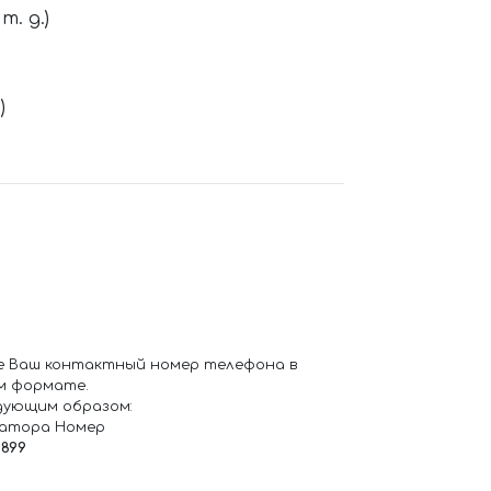
. д.)
)
е Ваш контактный номер телефона в
м формате.
дующим образом:
ратора Номер
6899