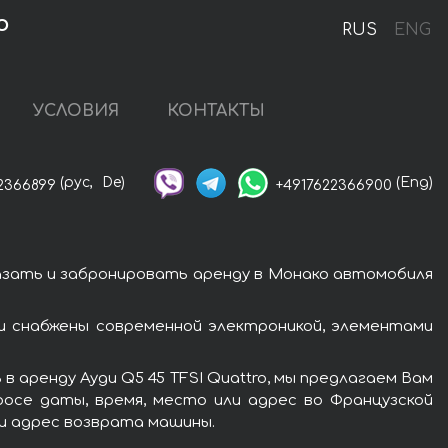
о
RUS
ENG
УСЛОВИЯ
КОНТАКТЫ
(рус,
De)
(Eng)
2366899
+4917622366900
казать и забронировать аренду в Монако автомобиля
ди снабжены современной электроникой, элементами
 аренду Ауди Q5 45 TFSI Quattro, мы предлагаем Вам
росе даты, время, место или адрес во Французской
ли адрес возврата машины.