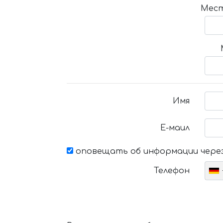
Мест
Имя
Е-маил
оповещать об информации через
Телефон