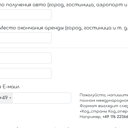
о получения авто (город, гостиница, аэропорт и т
Место окончания аренды (город, гостиница и т. д.
 Е-маил
Пожалуйста, напишит
+49
полном международно
Формат выглядит сле
+Код_страны Код_опе
Например,
+49 176 2236