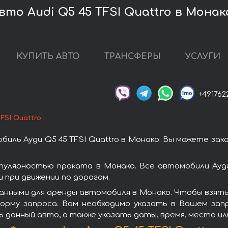
то Audi Q5 45 TFSI Quattro в Монак
КУПИТЬ АВТО
ТРАНСФЕРЫ
УСЛУГИ
+491762
TFSI Quattro
иль Ауди Q5 45 TFSI Quattro в Монако. Вы можете за
опулярностью проката в Монако. Все автомобили Ау
при движении по дорогам.
нными для аренды автомобиля в Монако. Чтобы взять в
орму запроса. Вам необходимо указать в Вашем зап
ь данный авто, а также указать даты, время, место и