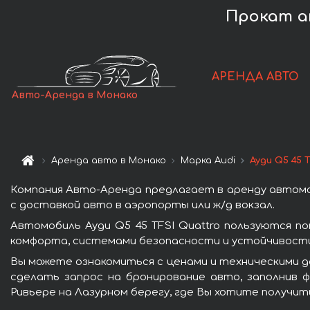
Прокат ав
АРЕНДА АВТО
Авто-Аренда в Монако
Аренда авто в Монако
Марка Audi
Ауди Q5 45 
Компания Авто-Аренда предлагает в аренду автомоб
с доставкой авто в аэропорты или ж/д вокзал.
Автомобиль Ауди Q5 45 TFSI Quattro пользуются п
комфорта, системами безопасности и устойчивости 
Вы можете ознакомиться с ценами и техническими да
сделать запрос на бронирование авто, заполнив ф
Ривьере на Лазурном берегу, где Вы хотите получит