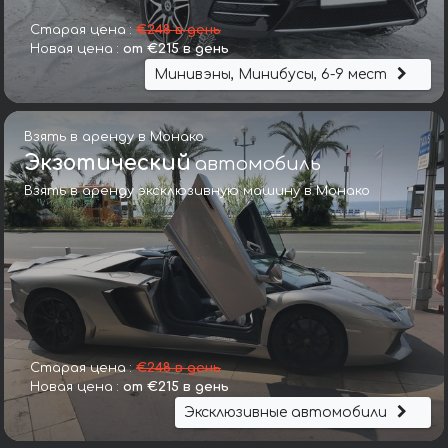
Старая цена :
€248 в день
Новая цена :
от €215 в день
Минивэны, Минибусы, 6-9 мест
Взять в аренду в Монако
Экзотический
автомобиль
Взять в аренду эксклюзивную машину в Монако
Старая цена :
€248 в день
Новая цена :
от €215 в день
Эксклюзивные автомобили