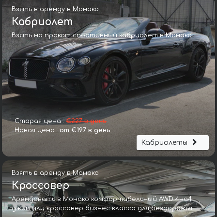
Взять в аренду в Монако
Кабриолет
Взять на прокат спортивный кабриолет в Монако
Старая цена :
€227 в день
Новая цена :
от €197 в день
Кабриолеты
Взять в аренду в Монако
Кроссовер
Арендовать в Монако комфортабельный AWD 4на4
джип или кроссовер бизнес класса для бездорожья