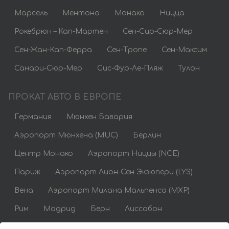
Марсель
Ментона
Монако
Ницца
Рокебрюн – Кап-Мартен
Сен-Сир-Сюр-Мер
Сен-Жан-Кап-Ферра
Сен-Тропе
Сен-Максим
Санари-Сюр-Мер
Сис-Фур-Ле-Пляж
Тулон
ПРОКАТ АВТО В ЕВРОПЕ
Германия
Мюнхен Бавария
Аэропорт Мюнхена (MUC)
Берлин
Центр Монако
Аэропорт Ниццы (NCE)
Париж
Аэропорт Лион-Сен Экзюпери (LYS)
Вена
Аэропорт Милана Мальпенса (MXP)
Рим
Мадрид
Берн
Лиссабон
Аренда авто недорого