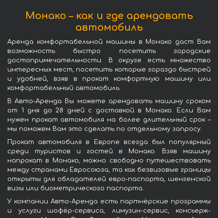
Монако – как и где арендовать
автомобиль
Аренда комфортабельной машины в Монако даст Вам
возможность быстро посетить городские
достопримечательности. В округе есть множество
интересных мест, посетить которые гораздо быстрей
и удобней, взяв в прокат комфортную машину или
комфортабельный автомобиль.
В Авто-Аренда Вы можете арендовать машину сроком
от 1 дня до 28 дней с доставкой в Монако. Если Вам
нужен прокат автомобиля на более длительный срок –
мы поможем Вам это сделать по отдельному запросу.
Прокат автомобиля в Европе всегда был популярный
среди туристов и гостей в Монако. Взяв машину
напрокат в Монако, можно свободно путешествовать
между странами Евросоюза, та как безвизовые границы
открыты для обладателей евро-паспорта, шенгенской
визы или биометрического паспорта.
У компании Авто-Аренда есть партнёрские программы
и услуги шофёр-сервиса, лимузин-сервис, консьерж-