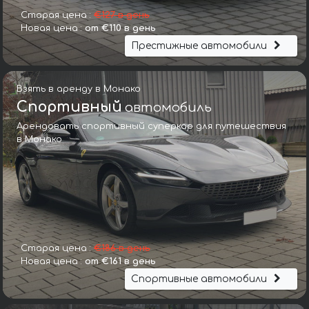
Старая цена :
€127 в день
Новая цена :
от €110 в день
Престижные автомобили
Взять в аренду в Монако
Спортивный
автомобиль
Арендовать спортивный суперкар для путешествия
в Монако
Старая цена :
€186 в день
Новая цена :
от €161 в день
Спортивные автомобили