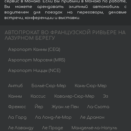
сервис в Монако. Если Вы прибыли в Монако по работе,
Вы можете арендовать элитный автомобиль с
водителем для поездок на переговоры, деловые
встречи, конференции и выставки.
АВТОПРОКАТ ВО ФРАНЦУЗСКОЙ РИВЬЕРЕ НА
ЛАЗУРНОМ БЕРЕГУ
Аэропорт Канны (CEQ)
Аэропорт Марселя (MRS)
Аэропорт Ниццы (NCE)
Антиб
Больё-Сюр-Мер
Кань-Сюр-Мер
Канны
Кассис
Кавалер-Сюр-Мер
Эз
Фрежюс
Йер
Жуан ле Пен
Ла-Сьота
Ла Гард
Ла Лонд-Ле-Мор
Ле Драмон
Ле Лаванду
Ле Праде
Мандельё-ла-Напуль