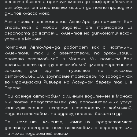
от авто бизнес и премиум класса до комфортабельных
автобусов, от спортивных машин до полно-приводных
джипов класса люкс.
Авто-прокат от компании Авто-Аренда поможет Вам
справиться с любой задачей: от трансфера из
аэропорта до встречи клиентов на дипломатическом
уровне в Монако.
Компания Авто-Аренда работает как с частными
клиентами, так и с агентствами по организации
проката автомобилей в Монако. Мы поможем Вам
организовать аренду автомобилей для корпоративных
заказов, для группы туристов на несколько
автомобилей или групповые трансферы по городам как
во Французской Ривьере на Лазурном берегу так и в
Европе.
При аренде автомобиля с личным водителем в Монако
мы также предоставляем ряд дополнительных услуг:
консьерж сервис – встреча в аэропорту с табличкой,
подача автомобиля по адресу, перевоз багажа и др.
По желанию клиента, компания предоставляет
доставку арендованного автомобиля в аэропорт или
на железнодорожный вокзал.