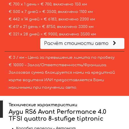
€ 700 х 1 день = € 700, включено 150 км
€ 500 х 7 дней = € 3500, включено 1100 км
€ 442 х 14 дней = € 6183, включено 2200 км
€ 417 х 21 день = € 8750, включено 3300 км
€ 321 х 28 дней = € 9000, включено 3500 км
Расчёт стоимости авто
€ 3 / км – Цена за превышение лимита по пробегу
€ 10000 – Залог/Ответственность/Франшиза.
Залоговая сумма блокируется нами на кредитной
карте водителя ИЛИ предоставляется Вами
наличными при получении авто.
Технические характеристики
Ауди RS6 Avant Performance 4.0
TFSI quattro 8-stufige tiptronic
Коробка передач – Автомат