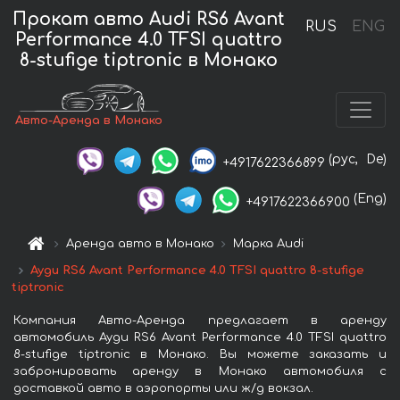
Прокат авто Audi RS6 Avant
RUS
ENG
Performance 4.0 TFSI quattro
8-stufige tiptronic в Монако
Авто-Аренда в Монако
(рус,
De)
+4917622366899
(Eng)
+4917622366900
Аренда авто в Монако
Марка Audi
Ауди RS6 Avant Performance 4.0 TFSI quattro 8-stufige
tiptronic
Компания Авто-Аренда предлагает в аренду
автомобиль Ауди RS6 Avant Performance 4.0 TFSI quattro
8-stufige tiptronic в Монако. Вы можете заказать и
забронировать аренду в Монако автомобиля с
доставкой авто в аэропорты или ж/д вокзал.