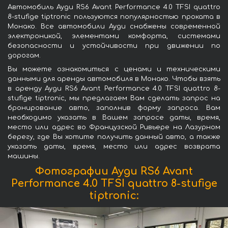
Автомобиль Ауди RS6 Avant Performance 4.0 TFSI quattro
8-stufige tiptronic пользуются популярностью проката в
Монако. Все автомобили Ауди снабжены современной
электроникой, элементами комфорта, системами
безопасности и устойчивости при движении по
дорогам.
Вы можете ознакомиться с ценами и техническими
данными для аренды автомобиля в Монако. Чтобы взять
в аренду Ауди RS6 Avant Performance 4.0 TFSI quattro 8-
stufige tiptronic, мы предлагаем Вам сделать запрос на
бронирование авто, заполнив форму запроса. Вам
необходимо указать в Вашем запросе даты, время,
место или адрес во Французской Ривьере на Лазурном
берегу, где Вы хотите получить данный авто, а также
указать даты, время, место или адрес возврата
машины.
Фотографии Ауди RS6 Avant
Performance 4.0 TFSI quattro 8-stufige
tiptronic: