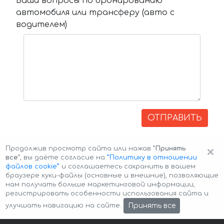
Ваши вопросы по бронированию
автомобиля или трансферу (авто с
водителем)
ОТПРАВИТЬ
×
Продолжив просмотр сайта или нажав
"Принять
все"
, вы даёте согласие на
”Политику в отношении
файлов cookie”
и соглашаетесь сохранить в вашем
браузере куки-файлы (основные и внешние), позволяющие
нам получать больше маркетинговой информации,
регистрировать особенности использования сайта и
Авторские права © 2026 Авто-Аренда
Cookie Policy
Принять все
улучшать навигацию на сайте.