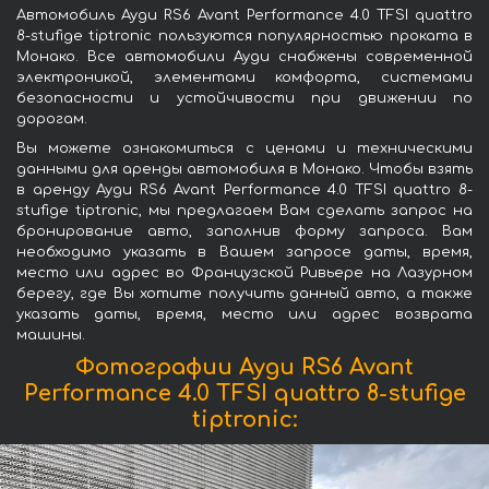
Автомобиль Ауди RS6 Avant Performance 4.0 TFSI quattro
8-stufige tiptronic пользуются популярностью проката в
Монако. Все автомобили Ауди снабжены современной
электроникой, элементами комфорта, системами
безопасности и устойчивости при движении по
дорогам.
Вы можете ознакомиться с ценами и техническими
данными для аренды автомобиля в Монако. Чтобы взять
в аренду Ауди RS6 Avant Performance 4.0 TFSI quattro 8-
stufige tiptronic, мы предлагаем Вам сделать запрос на
бронирование авто, заполнив форму запроса. Вам
необходимо указать в Вашем запросе даты, время,
место или адрес во Французской Ривьере на Лазурном
берегу, где Вы хотите получить данный авто, а также
указать даты, время, место или адрес возврата
машины.
Фотографии Ауди RS6 Avant
Performance 4.0 TFSI quattro 8-stufige
tiptronic: