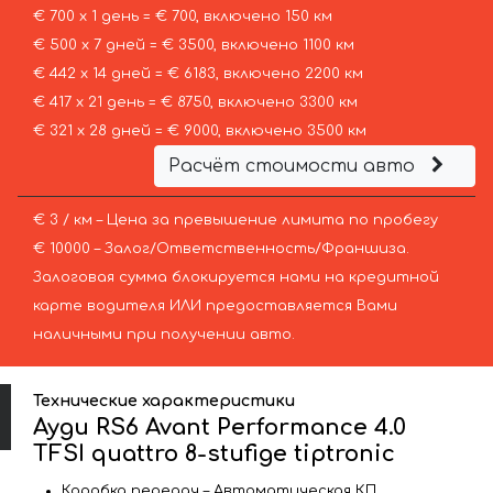
€ 700 х 1 день = € 700, включено 150 км
€ 500 х 7 дней = € 3500, включено 1100 км
€ 442 х 14 дней = € 6183, включено 2200 км
€ 417 х 21 день = € 8750, включено 3300 км
€ 321 х 28 дней = € 9000, включено 3500 км
Расчёт стоимости авто
€ 3 / км – Цена за превышение лимита по пробегу
€ 10000 – Залог/Ответственность/Франшиза.
Залоговая сумма блокируется нами на кредитной
карте водителя ИЛИ предоставляется Вами
наличными при получении авто.
Технические характеристики
Ауди RS6 Avant Performance 4.0
TFSI quattro 8-stufige tiptronic
Коробка передач – Автоматическая КП