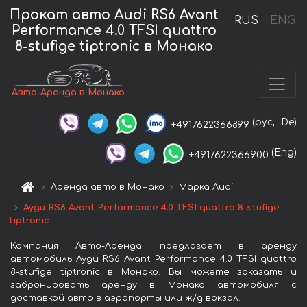
Прокат авто Audi RS6 Avant
RUS
ENG
Performance 4.0 TFSI quattro
8-stufige tiptronic в Монако
Авто-Аренда в Монако
(рус,
De)
+4917622366899
(Eng)
+4917622366900
Аренда авто в Монако
Марка Audi
Ауди RS6 Avant Performance 4.0 TFSI quattro 8-stufige
tiptronic
Компания Авто-Аренда предлагает в аренду
автомобиль Ауди RS6 Avant Performance 4.0 TFSI quattro
8-stufige tiptronic в Монако. Вы можете заказать и
забронировать аренду в Монако автомобиля с
доставкой авто в аэропорты или ж/д вокзал.