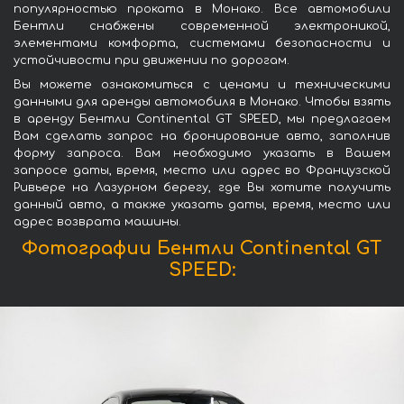
популярностью проката в Монако. Все автомобили
Бентли снабжены современной электроникой,
элементами комфорта, системами безопасности и
устойчивости при движении по дорогам.
Вы можете ознакомиться с ценами и техническими
данными для аренды автомобиля в Монако. Чтобы взять
в аренду Бентли Continental GT SPEED, мы предлагаем
Вам сделать запрос на бронирование авто, заполнив
форму запроса. Вам необходимо указать в Вашем
запросе даты, время, место или адрес во Французской
Ривьере на Лазурном берегу, где Вы хотите получить
данный авто, а также указать даты, время, место или
адрес возврата машины.
Фотографии Бентли Continental GT
SPEED: