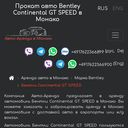
Прокат авто Bentley
RUS
ENG
Continental GT SPEED в
Монако
Авто-Аренда в Монако
(рус,
De)
+4917622366899
(Eng)
+4917622366900
Аренда авто в Монако
Марка Bentley
Бентли Continental GT SPEED
Компания Авто-Аренда предлагает в аренду
автомобиль Бентли Continental GT SPEED в Монако. Вы
можете заказать и забронировать аренду в Монако
автомобиля с доставкой авто в аэропорты или ж/д
вокзал.
Автомобиль Бентли Continental GT SPEED пользуются