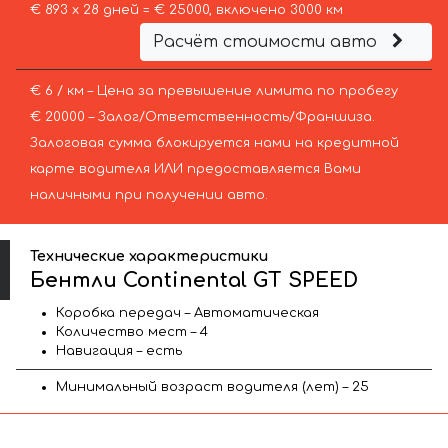
€ 893 х 28 дней = € 25000, включено 3000 км
Расчёт стоимости авто
€ 6 / км – Цена за превышение лимита по пробегу
€ 20000 – Залог/Ответственность/Франшиза.
Залоговая сумма блокируется нами на кредитной
карте водителя ИЛИ предоставляется Вами
наличными при получении авто.
Технические характеристики
Бентли Continental GT SPEED
Коробка передач – Автоматическая
Количество мест – 4
Навигация – есть
Минимальный возраст водителя (лет) – 25