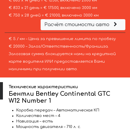
€ 883 х 14 дней = € 12367, включено 2000 км
€ 833 х 21 день = € 17500, включено 3000 км
€ 750 х 28 дней = € 21000, включено 3000 км
Расчёт стоимости авто
€ 5 / км – Цена за превышение лимита по пробегу
€ 20000 – Залог/Ответственность/Франшиза.
Залоговая сумма блокируется нами на кредитной
карте водителя ИЛИ предоставляется Вами
наличными при получении авто.
Технические характеристики
Бентли Bentley Continental GTC
W12 Number 1
Коробка передач – Автоматическая КП
Количество мест – 4
Навигация – есть
Мощность двигателя – 710 л. с.