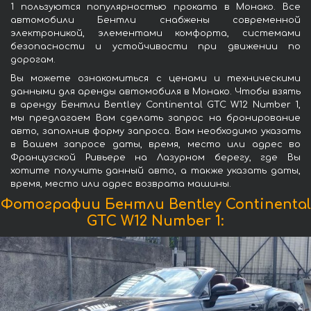
1 пользуются популярностью проката в Монако. Все
автомобили Бентли снабжены современной
электроникой, элементами комфорта, системами
безопасности и устойчивости при движении по
дорогам.
Вы можете ознакомиться с ценами и техническими
данными для аренды автомобиля в Монако. Чтобы взять
в аренду Бентли Bentley Continental GTC W12 Number 1,
мы предлагаем Вам сделать запрос на бронирование
авто, заполнив форму запроса. Вам необходимо указать
в Вашем запросе даты, время, место или адрес во
Французской Ривьере на Лазурном берегу, где Вы
хотите получить данный авто, а также указать даты,
время, место или адрес возврата машины.
Фотографии Бентли Bentley Continental
GTC W12 Number 1: