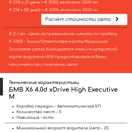
€ 238 х 21 день = € 5000, включено 3500 км
€ 214 х 28 дней = € 6000, включено 3500 км
Расчёт стоимости авто
€ 2 / км – Цена за превышение лимита по пробегу
€ 5000 – Залог/Ответственность/Франшиза.
Залоговая сумма блокируется нами на кредитной
карте водителя ИЛИ предоставляется Вами
наличными при получении авто.
Технические характеристики
БМВ X6 4.0d xDrive High Executive
M
Коробка передач – Автоматическая КП
Количество мест – 5
Навигация – есть
Минимальный возраст водителя (лет) – 25