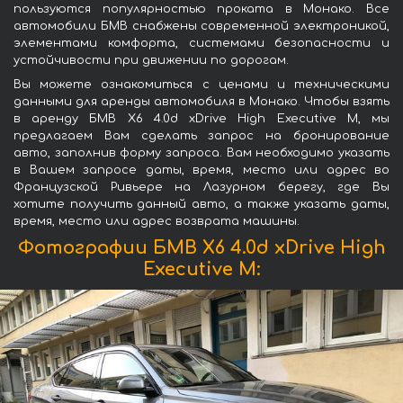
пользуются популярностью проката в Монако. Все
автомобили БМВ снабжены современной электроникой,
элементами комфорта, системами безопасности и
устойчивости при движении по дорогам.
Вы можете ознакомиться с ценами и техническими
данными для аренды автомобиля в Монако. Чтобы взять
в аренду БМВ X6 4.0d xDrive High Executive M, мы
предлагаем Вам сделать запрос на бронирование
авто, заполнив форму запроса. Вам необходимо указать
в Вашем запросе даты, время, место или адрес во
Французской Ривьере на Лазурном берегу, где Вы
хотите получить данный авто, а также указать даты,
время, место или адрес возврата машины.
Фотографии БМВ X6 4.0d xDrive High
Executive M: