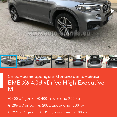
Стоимость аренды в Монако автомобиля
БМВ
X6 4.0d xDrive High Executive
M
€ 400 х 1 день = € 400, включено 200 км
€ 286 х 7 дней = € 2000, включено 1200 км
€ 252 х 14 дней = € 3533, включено 2400 км