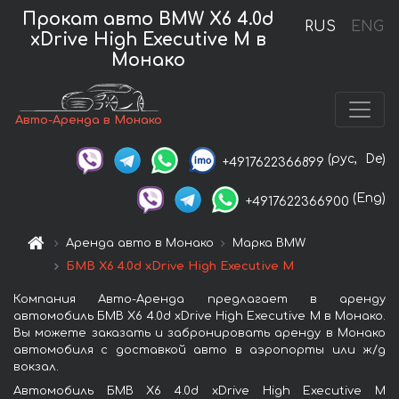
Прокат авто BMW X6 4.0d
RUS
ENG
xDrive High Executive M в
Монако
Авто-Аренда в Монако
(рус,
De)
+4917622366899
(Eng)
+4917622366900
Аренда авто в Монако
Марка BMW
БМВ X6 4.0d xDrive High Executive M
Компания Авто-Аренда предлагает в аренду
автомобиль БМВ X6 4.0d xDrive High Executive M в Монако.
Вы можете заказать и забронировать аренду в Монако
автомобиля с доставкой авто в аэропорты или ж/д
вокзал.
Автомобиль БМВ X6 4.0d xDrive High Executive M