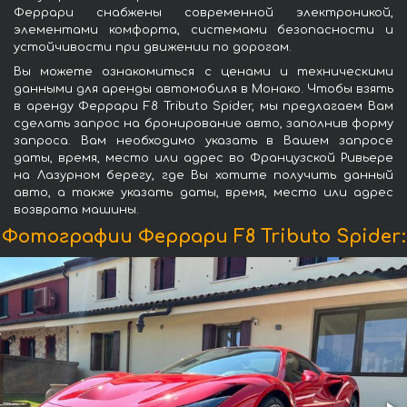
Феррари снабжены современной электроникой,
элементами комфорта, системами безопасности и
устойчивости при движении по дорогам.
Вы можете ознакомиться с ценами и техническими
данными для аренды автомобиля в Монако. Чтобы взять
в аренду Феррари F8 Tributo Spider, мы предлагаем Вам
сделать запрос на бронирование авто, заполнив форму
запроса. Вам необходимо указать в Вашем запросе
даты, время, место или адрес во Французской Ривьере
на Лазурном берегу, где Вы хотите получить данный
авто, а также указать даты, время, место или адрес
возврата машины.
Фотографии Феррари F8 Tributo Spider: