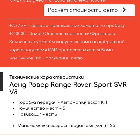
€ 429 х 28 дней = € 12000, включено 4000 км
Расчёт стоимости авто
€ 5 / км – Цена за превышение лимита по пробегу
€ 10000 – Залог/Ответственность/Франшиза.
Залоговая сумма блокируется нами на кредитной
карте водителя ИЛИ предоставляется Вами
наличными при получении авто.
Технические характеристики
Ленд Ровер Range Rover Sport SVR
V8
Коробка передач – Автоматическая КП
Количество мест – 5
Навигация – есть
Минимальный возраст водителя (лет) – 25