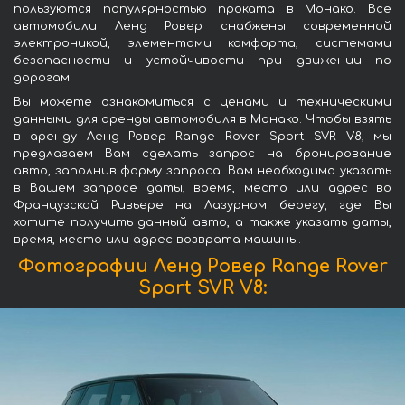
пользуются популярностью проката в Монако. Все
автомобили Ленд Ровер снабжены современной
электроникой, элементами комфорта, системами
безопасности и устойчивости при движении по
дорогам.
Вы можете ознакомиться с ценами и техническими
данными для аренды автомобиля в Монако. Чтобы взять
в аренду Ленд Ровер Range Rover Sport SVR V8, мы
предлагаем Вам сделать запрос на бронирование
авто, заполнив форму запроса. Вам необходимо указать
в Вашем запросе даты, время, место или адрес во
Французской Ривьере на Лазурном берегу, где Вы
хотите получить данный авто, а также указать даты,
время, место или адрес возврата машины.
Фотографии Ленд Ровер Range Rover
Sport SVR V8: