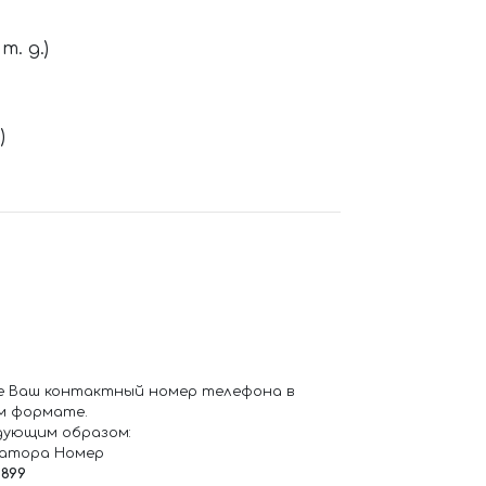
. д.)
)
е Ваш контактный номер телефона в
м формате.
дующим образом:
ратора Номер
6899