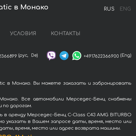
tic в Монако
RUS
ENG
УСЛОВИЯ
КОНТАКТЫ
(рус,
De)
(Eng)
2366899
+4917622366900
ic в Монако. Вы можете заказать и забронировать
Монако. Все автомобили Мерседес-Бенц снабжены
 по дорогам.
ь в аренду Мерседес-Бенц C-Class C43 AMG BITURBO
мо указать в Вашем запросе даты, время, место или
 даты, время, место или адрес возврата машины.