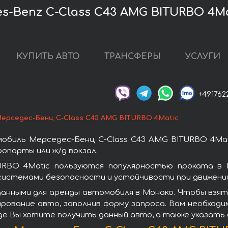
-Benz C-Class C43 AMG BITURBO 4Ma
КУПИТЬ АВТО
ТРАНСФЕРЫ
УСЛУГИ
+491762
ерседес-Бенц C-Class C43 AMG BITURBO 4Matic
обиль Мерседес-Бенц C-Class C43 AMG BITURBO 4Mat
опорты или ж/д вокзал.
URBO 4Matic пользуются популярностью проката в 
системами безопасности и устойчивости при движении
данными для аренды автомобиля в Монако. Чтобы взят
ирование авто, заполнив форму запроса. Вам необходи
где Вы хотите получить данный авто, а также указать