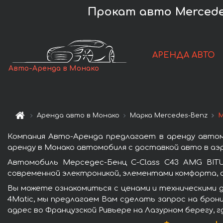
Прокат авто Mercedes
АРЕНДА АВТО
Авто-Аренда в Монако
Аренда авто в Монако
Марка Mercedes-Benz
М
Компания Авто-Аренда предлагает в аренду автом
аренду в Монако автомобиля с доставкой авто в аэр
Автомобиль Мерседес-Бенц C-Class C43 AMG BIT
современной электроникой, элементами комфорта, 
Вы можете ознакомиться с ценами и техническими 
4Matic, мы предлагаем Вам сделать запрос на брон
адрес во Французской Ривьере на Лазурном берегу, 