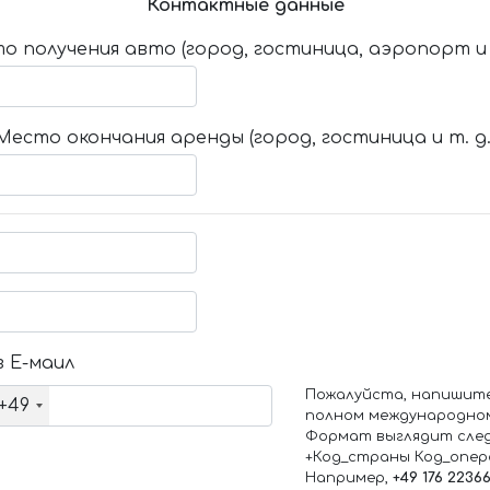
Контактные данные
о получения авто (город, гостиница, аэропорт и т
Место окончания аренды (город, гостиница и т. д.
 Е-маил
Пожалуйста, напишит
+49
полном международно
Формат выглядит сле
+Код_страны Код_опе
Например,
+49 176 2236