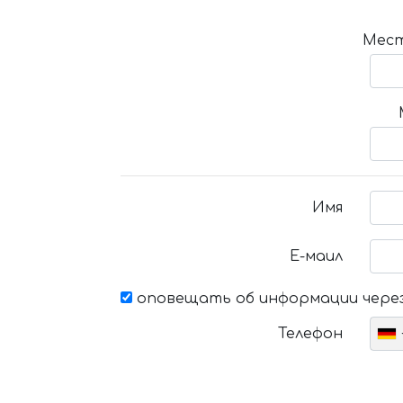
Мест
Имя
Е-маил
оповещать об информации через
Телефон