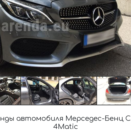
нды автомобиля Мерседес-Бенц C-
4Matic