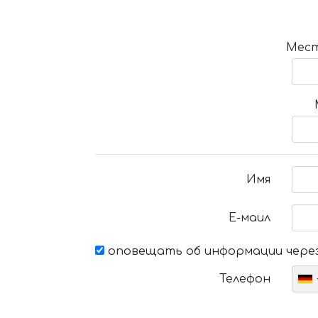
Мест
Имя
Е-маил
оповещать об информации через
Телефон