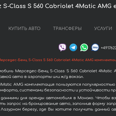
S-Class S 560 Cabriolet 4Matic AMG
КУПИТЬ АВТО
ТРАНСФЕРЫ
УСЛУГИ
+491762
ерседес-Бенц S-Class S 560 Cabriolet 4Matic AMG комплекта
биль Мерседес-Бенц S-Class S 560 Cabriolet 4Matic
вкой авто в аэропорты или ж/д вокзал.
t 4Matic AMG комплектация пользуются популярность
омфорта, системами безопасности и устойчивости при
данными для аренды автомобиля в Монако. Чтобы взят
ть запрос на бронирование авто, заполнив форму запр
 Лазурном берегу, где Вы хотите получить данный а