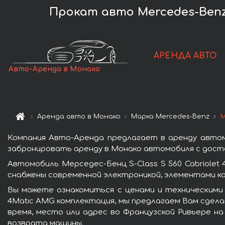
Прокат авто Mercedes-Benz 
АРЕНДА АВТО
Авто-Аренда в Монако
Аренда авто в Монако
Марка Mercedes-Benz
М
Компания Авто-Аренда предлагает в аренду автомо
забронировать аренду в Монако автомобиля с доста
Автомобиль Мерседес-Бенц S-Class S 560 Cabriole
снабжены современной электроникой, элементами к
Вы можете ознакомиться с ценами и техническими 
4Matic AMG комплектация, мы предлагаем Вам сдела
время, место или адрес во Французской Ривьере на
возврата машины.