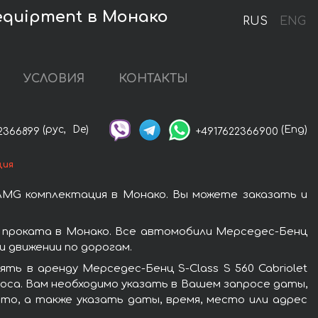
 equipment в Монако
RUS
ENG
УСЛОВИЯ
КОНТАКТЫ
(рус,
De)
(Eng)
2366899
+4917622366900
ция
 AMG комплектация в Монако. Вы можете заказать и
ю проката в Монако. Все автомобили Мерседес-Бенц
 движении по дорогам.
ь в аренду Мерседес-Бенц S-Class S 560 Cabriolet
оса. Вам необходимо указать в Вашем запросе даты,
вто, а также указать даты, время, место или адрес