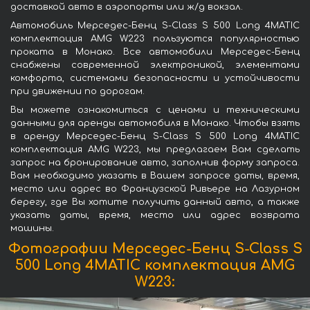
доставкой авто в аэропорты или ж/д вокзал.
Автомобиль Мерседес-Бенц S-Class S 500 Long 4MATIC
комплектация AMG W223 пользуются популярностью
проката в Монако. Все автомобили Мерседес-Бенц
снабжены современной электроникой, элементами
комфорта, системами безопасности и устойчивости
при движении по дорогам.
Вы можете ознакомиться с ценами и техническими
данными для аренды автомобиля в Монако. Чтобы взять
в аренду Мерседес-Бенц S-Class S 500 Long 4MATIC
комплектация AMG W223, мы предлагаем Вам сделать
запрос на бронирование авто, заполнив форму запроса.
Вам необходимо указать в Вашем запросе даты, время,
место или адрес во Французской Ривьере на Лазурном
берегу, где Вы хотите получить данный авто, а также
указать даты, время, место или адрес возврата
машины.
Фотографии Мерседес-Бенц S-Class S
500 Long 4MATIC комплектация AMG
W223: