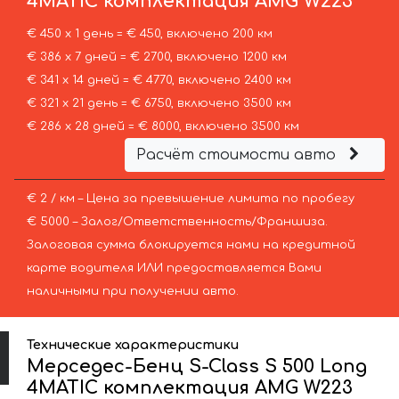
4MATIC комплектация AMG W223
€ 450 х 1 день = € 450, включено 200 км
€ 386 х 7 дней = € 2700, включено 1200 км
€ 341 х 14 дней = € 4770, включено 2400 км
€ 321 х 21 день = € 6750, включено 3500 км
€ 286 х 28 дней = € 8000, включено 3500 км
Расчёт стоимости авто
€ 2 / км – Цена за превышение лимита по пробегу
€ 5000 – Залог/Ответственность/Франшиза.
Залоговая сумма блокируется нами на кредитной
карте водителя ИЛИ предоставляется Вами
наличными при получении авто.
Технические характеристики
Мерседес-Бенц S-Class S 500 Long
4MATIC комплектация AMG W223