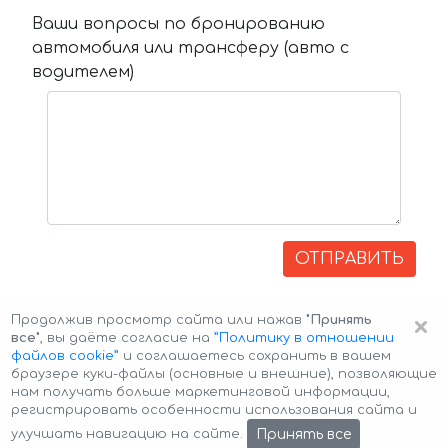
Ваши вопросы по бронированию
автомобиля или трансферу (авто с
водителем)
ОТПРАВИТЬ
×
Продолжив просмотр сайта или нажав
"Принять
все"
, вы даёте согласие на
”Политику в отношении
файлов cookie”
и соглашаетесь сохранить в вашем
браузере куки-файлы (основные и внешние), позволяющие
нам получать больше маркетинговой информации,
регистрировать особенности использования сайта и
Авторские права © 2026 Авто-Аренда
Cookie Policy
Принять все
улучшать навигацию на сайте.