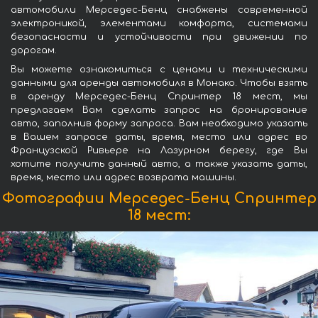
автомобили Мерседес-Бенц снабжены современной
электроникой, элементами комфорта, системами
безопасности и устойчивости при движении по
дорогам.
Вы можете ознакомиться с ценами и техническими
данными для аренды автомобиля в Монако. Чтобы взять
в аренду Мерседес-Бенц Спринтер 18 мест, мы
предлагаем Вам сделать запрос на бронирование
авто, заполнив форму запроса. Вам необходимо указать
в Вашем запросе даты, время, место или адрес во
Французской Ривьере на Лазурном берегу, где Вы
хотите получить данный авто, а также указать даты,
время, место или адрес возврата машины.
Фотографии Мерседес-Бенц Спринтер
18 мест: