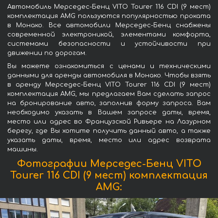
Автомобиль Мерседес-Бенц VITO Tourer 116 CDI (9 мест)
комплектация AMG пользуются популярностью проката
в Монако. Все автомобили Мерседес-Бенц снабжены
современной электроникой, элементами комфорта,
системами безопасности и устойчивости при
движении по дорогам.
Вы можете ознакомиться с ценами и техническими
данными для аренды автомобиля в Монако. Чтобы взять
в аренду Мерседес-Бенц VITO Tourer 116 CDI (9 мест)
комплектация AMG, мы предлагаем Вам сделать запрос
на бронирование авто, заполнив форму запроса. Вам
необходимо указать в Вашем запросе даты, время,
место или адрес во Французской Ривьере на Лазурном
берегу, где Вы хотите получить данный авто, а также
указать даты, время, место или адрес возврата
машины.
Фотографии Мерседес-Бенц VITO
Tourer 116 CDI (9 мест) комплектация
AMG: