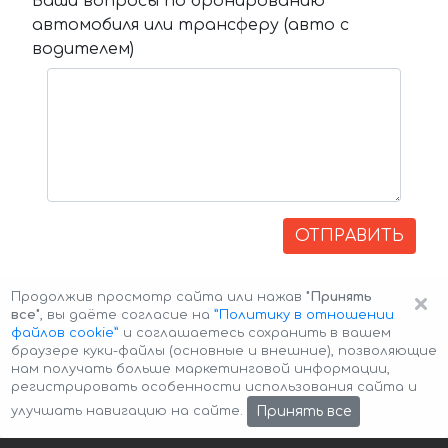
Ваши вопросы по бронированию
автомобиля или трансферу (авто с
водителем)
ОТПРАВИТЬ
×
Продолжив просмотр сайта или нажав
"Принять
все"
, вы даёте согласие на
”Политику в отношении
файлов cookie”
и соглашаетесь сохранить в вашем
браузере куки-файлы (основные и внешние), позволяющие
нам получать больше маркетинговой информации,
регистрировать особенности использования сайта и
Авторские права © 2026 Авто-Аренда
Cookie Policy
Принять все
улучшать навигацию на сайте.