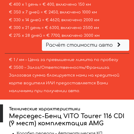
€ 400 х 1 день = € 400, включено 150 км
€ 350 х 7 дней = € 2450, включено 1000 км
€ 330 х 14 дней = € 4620, включено 2000 км
€ 300 х 21 день = € 6300, включено 2500 км
€ 275 х 28 дней = € 7700, включено 3000 км
Расчёт стоимости авто
€ 1 / км – Цена за превышение лимита по пробегу
€ 3500 – Залог/Ответственность/Франшиза.
Залоговая сумма блокируется нами на кредитной
карте водителя ИЛИ предоставляется Вами
наличными при получении авто.
Технические характеристики
Мерседес-Бенц VITO Tourer 116 CDI
(9 мест) комплектация AMG
Коробка передач – Автоматическая КП