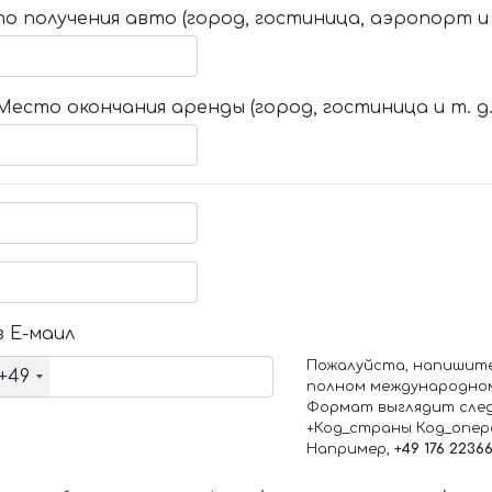
о получения авто (город, гостиница, аэропорт и т
Место окончания аренды (город, гостиница и т. д.
 Е-маил
Пожалуйста, напишит
+49
полном международно
Формат выглядит сле
+Код_страны Код_опе
Например,
+49 176 2236