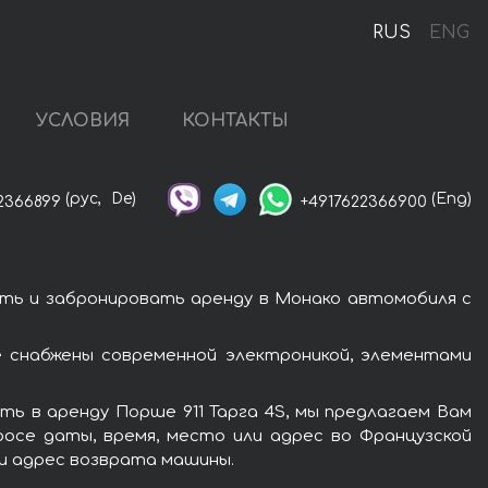
RUS
ENG
УСЛОВИЯ
КОНТАКТЫ
(рус,
De)
(Eng)
2366899
+4917622366900
ать и забронировать аренду в Монако автомобиля с
 снабжены современной электроникой, элементами
ь в аренду Порше 911 Тарга 4S, мы предлагаем Вам
росе даты, время, место или адрес во Французской
ли адрес возврата машины.