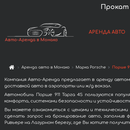
Прокат 
АРЕНДА АВТО
Авто-Аренда в Монако
Аренда авто в Монако
Марка Porsche
Порше 91
Компания Авто-Аренда предлагает в аренду автомо
доставкой авто в аэропорты или ж/д вокзал.
Автомобиль Порше 911 Тарга 4S пользуются попу
комфорта, системами безопасности и устойчивости 
Вы можете ознакомиться с ценами и техническими 
сделать запрос на бронирование авто, заполнив ф
Ривьере на Лазурном берегу, где Вы хотите получит