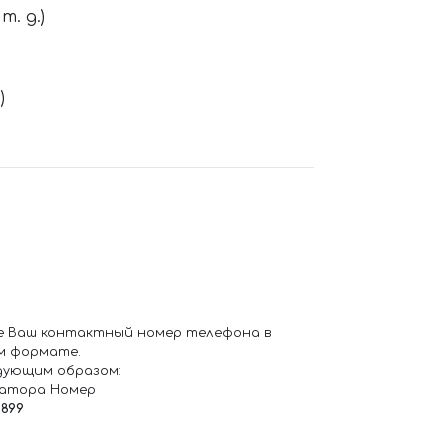
. д.)
)
е Ваш контактный номер телефона в
м формате.
дующим образом:
ратора Номер
6899