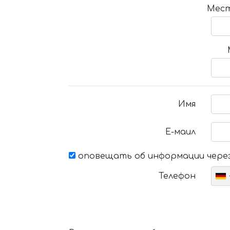
Мест
Имя
Е-маил
оповещать об информации через
Телефон