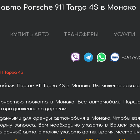
авто Porsche 911 Targa 4S в Монако
КУПИТЬ АВТО
ТРАНСФЕРЫ
УСЛУГИ
+491762
1 Тарга 4S
биль Порше 911 Тарга 4S в Монако. Вы можете заказ
лярностью проката в Монако. Все автомобили Порше
при движении по дорогам.
данными для аренды автомобиля в Монако. Чтобы взят
орму запроса. Вам необходимо указать в Вашем зап
ь данный авто, а также указать даты, время, место и