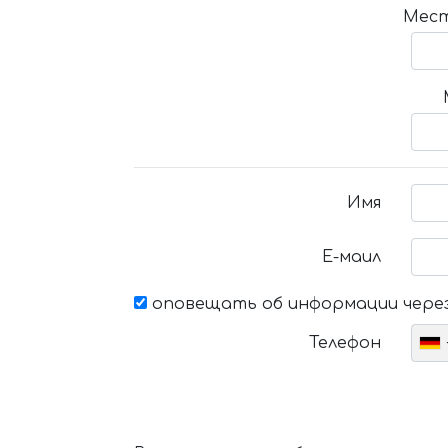
Мест
Имя
Е-маил
оповещать об информации через
Телефон