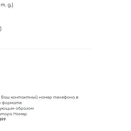
. д.)
)
 Ваш контактный номер телефона в
 формате.
ующим образом:
атора Номер
899