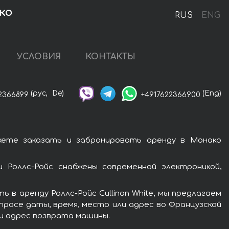
ко
RUS
ENG
УСЛОВИЯ
КОНТАКТЫ
(рус,
De)
(Eng)
2366899
+4917622366900
ожете заказать и забронировать аренду в Монако
и Роллс-Ройс снабжены современной электроникой,
в аренду Роллс-Ройс Cullinan White, мы предлагаем
просе даты, время, место или адрес во Французской
ли адрес возврата машины.