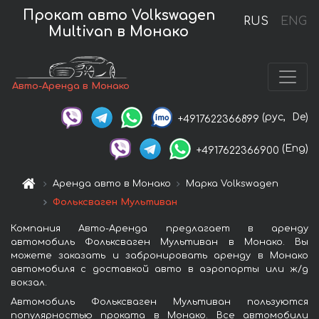
Прокат авто Volkswagen
RUS
ENG
Multivan в Монако
Авто-Аренда в Монако
(рус,
De)
+4917622366899
(Eng)
+4917622366900
Аренда авто в Монако
Марка Volkswagen
Фольксваген Мультиван
Компания Авто-Аренда предлагает в аренду
автомобиль Фольксваген Мультиван в Монако. Вы
можете заказать и забронировать аренду в Монако
автомобиля с доставкой авто в аэропорты или ж/д
вокзал.
Автомобиль Фольксваген Мультиван пользуются
популярностью проката в Монако. Все автомобили