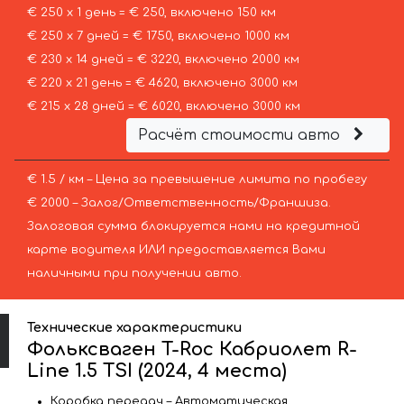
€ 250 х 1 день = € 250, включено 150 км
€ 250 х 7 дней = € 1750, включено 1000 км
€ 230 х 14 дней = € 3220, включено 2000 км
€ 220 х 21 день = € 4620, включено 3000 км
€ 215 х 28 дней = € 6020, включено 3000 км
Расчёт стоимости авто
€ 1.5 / км – Цена за превышение лимита по пробегу
€ 2000 – Залог/Ответственность/Франшиза.
Залоговая сумма блокируется нами на кредитной
карте водителя ИЛИ предоставляется Вами
наличными при получении авто.
Технические характеристики
Фольксваген T-Roc Кабриолет R-
Line 1.5 TSI (2024, 4 места)
Коробка передач – Автоматическая