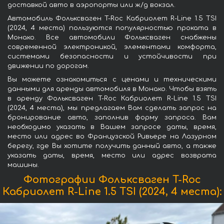
доставкой авто в аэропорты или ж/д вокзал.
Автомобиль Фольксваген T-Roc Кабриолет R-Line 1.5 TSI
(2024, 4 места) пользуются популярностью проката в
Монако. Все автомобили Фольксваген снабжены
современной электроникой, элементами комфорта,
системами безопасности и устойчивости при
движении по дорогам.
Вы можете ознакомиться с ценами и техническими
данными для аренды автомобиля в Монако. Чтобы взять
в аренду Фольксваген T-Roc Кабриолет R-Line 1.5 TSI
(2024, 4 места), мы предлагаем Вам сделать запрос на
бронирование авто, заполнив форму запроса. Вам
необходимо указать в Вашем запросе даты, время,
место или адрес во Французской Ривьере на Лазурном
берегу, где Вы хотите получить данный авто, а также
указать даты, время, место или адрес возврата
машины.
Фотографии Фольксваген T-Roc
Кабриолет R-Line 1.5 TSI (2024, 4 места):