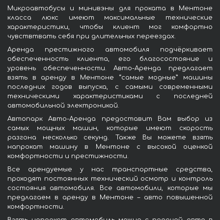
Микроавтобусы и минивэны для проката в Ментоне
класса люкс имеют максимальные технические
характеристики, чтобы клиент мог комфортно
чувствтвать себя при длительных переездах.
Аренда престижного автомобиля подчёркивает
обеспеченность клиента, его благосостояние и
уровень обеспеченности. Авто-Аренда предлагает
взять в аренду в Ментоне “самые модные” машины
последних годов выпуска, с самыми современными
техническими характеристиками с последней
автомобильной электроникой.
Автопарк Авто-Аренда предоставит Вам выбор из
самых мощных машин, которые имеют скорость
разгона несколько секунд. Также Вы можете взять
напрокат машину в Ментоне с высокой оценкой
комфортности и престижности.
Все арендуемые у нас транспортные средства,
проходят постоянных технический осмотр и контроль
состояния автомобиля. Все автомобили, которые мы
предлагаем в аренду в Ментоне – авто повышенной
комфортности.
Взять напрокат автомобиль можно с подачей авто в