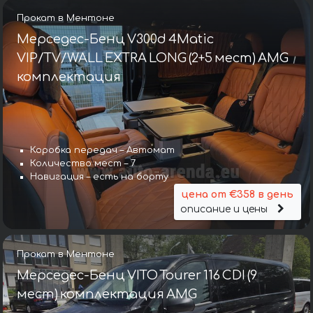
Прокат в Ментоне
Мерседес-Бенц V300d 4Matic
VIP/TV/WALL EXTRA LONG (2+5 мест) AMG
комплектация
Коробка передач – Автомат
Количество мест – 7
Навигация – есть на борту
цена от €358 в день
описание и цены
Прокат в Ментоне
Мерседес-Бенц VITO Tourer 116 CDI (9
мест) комплектация AMG