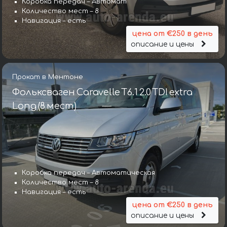
Коробка передач – Автомат
Количество мест – 8
Навигация – есть
цена от €250 в день
описание и цены
Прокат в Ментоне
Фольксваген Caravelle T6.1 2.0 TDI extra
Long (8 мест)
Коробка передач – Автоматическая
Количество мест – 8
Навигация – есть
цена от €250 в день
описание и цены