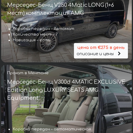
Мерседес-Бенц V250 4Matic LONG (1+6
мест) комплектация AMG
Коробка передач – Автомат
Количество мест – 7
Навигация – есть
цена от €275 в день
описание и цены
Прокат в Ментоне
Мерседес-Бенц V300d 4MATIC EXCLUSIVE
Edition Long LUXURY SEATS AMG
Equipment
Коробка передач – автоматическая