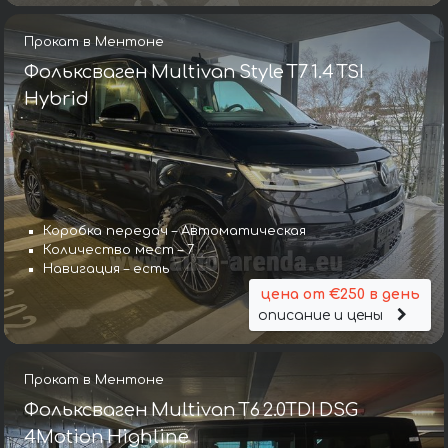
Прокат в Ментоне
Фольксваген Multivan Style T7 1.4 TSI
Hybrid
Коробка передач – Автоматическая
Количество мест – 7
Навигация – есть
цена от €250 в день
описание и цены
Прокат в Ментоне
Фольксваген Multivan T6 2.0TDI DSG
4Motion Highline