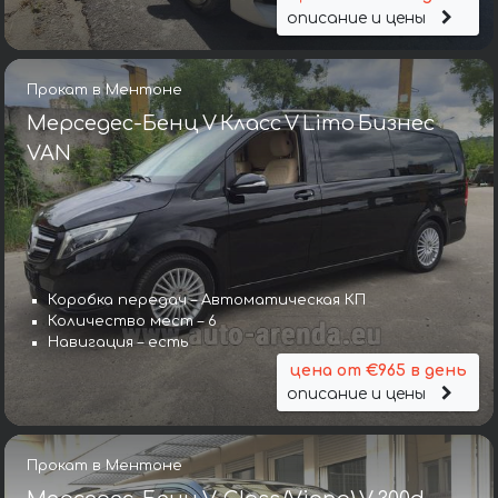
описание и цены
Прокат в Ментоне
Мерседес-Бенц V Класс V Limo Бизнес
VAN
Коробка передач – Автоматическая КП
Количество мест – 6
Навигация – есть
цена от €965 в день
описание и цены
Прокат в Ментоне