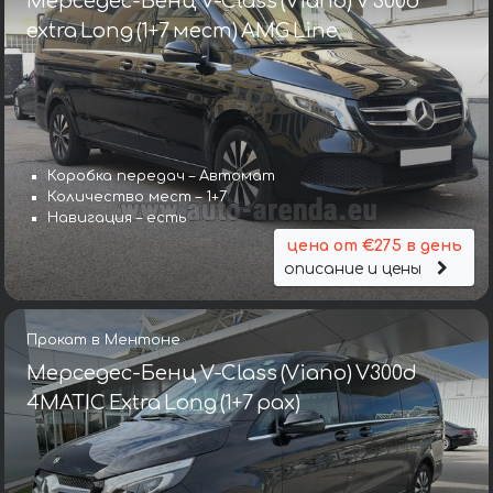
Мерседес-Бенц V-Class (Viano) V 300d
extra Long (1+7 мест) AMG Line
Коробка передач – Автомат
Количество мест – 1+7
Навигация – есть
цена от €275 в день
описание и цены
Прокат в Ментоне
Мерседес-Бенц V-Class (Viano) V300d
4MATIC Extra Long (1+7 pax)