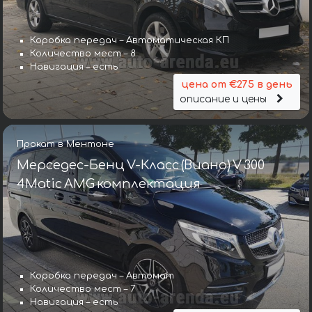
Коробка передач – Автоматическая КП
Количество мест – 8
Навигация – есть
цена от €275 в день
описание и цены
Прокат в Ментоне
Мерседес-Бенц V-Класс (Виано) V 300
4Matic AMG комплектация
Коробка передач – Автомат
Количество мест – 7
Навигация – есть