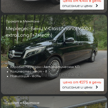
цена от €400 в день
описание и цены
Прокат в Ментоне
Мерседес-Бенц V-Class (Viano) V300d
extra Long (1+7 мест)
Коробка передач – Автоматическая КП
Количество мест – 8
Навигация – есть
цена от €275 в день
описание и цены
Прокат в Ментоне