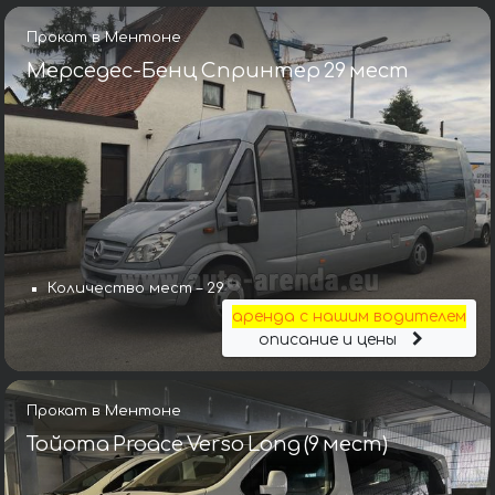
Прокат в Ментоне
Мерседес-Бенц Спринтер 29 мест
Количество мест – 29
аренда с нашим водителем
описание и цены
Прокат в Ментоне
Тойота Proace Verso Long (9 мест)