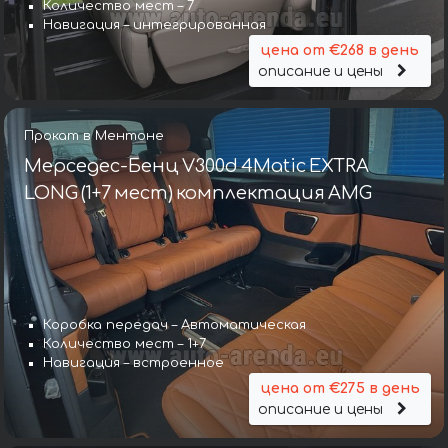
Количество мест – 7
Навигация – интегрированная
цена от €268 в день
описание и цены
Прокат в Ментоне
Мерседес-Бенц V300d 4Matic EXTRA
LONG (1+7 мест) комплектация AMG
Коробка передач – Автоматическая
Количество мест – 1+7
Навигация – встроенное
цена от €275 в день
описание и цены