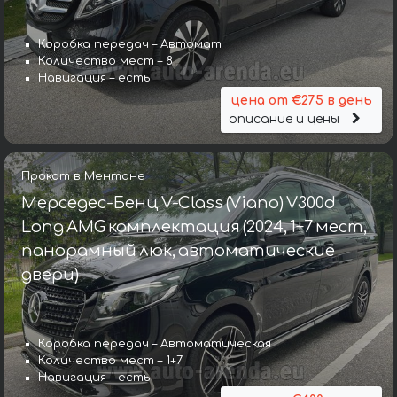
Коробка передач – Автомат
Количество мест – 8
Навигация – есть
цена от €275 в день
описание и цены
Прокат в Ментоне
Мерседес-Бенц V-Class (Viano) V300d
Long AMG комплектация (2024, 1+7 мест,
панорамный люк, автоматические
двери)
Коробка передач – Автоматическая
Количество мест – 1+7
Навигация – есть