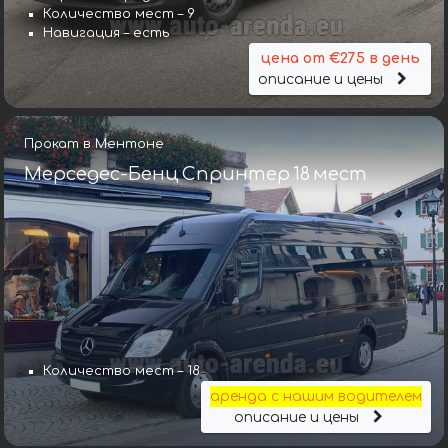
Количество мест – 9
Навигация – есть
цена от €275 в день
описание и цены
Прокат в Ментоне
Мерседес-Бенц Спринтер 18 мест
Количество мест – 18
аренда с нашим водителем
описание и цены