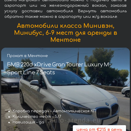
аэропорт или на железнодорожный вокзал, заказав
услугу доставки автомобиля. Вернуть автомобиль
обратно также можно в аэропорту или ж/д вокзале.
Автомобили класса Минивэн,
Минибус, 6-9 мест для аренды в
Ментоне
Прокат в Ментоне
БМВ 220d xDrive Gran Tourer Luxury M-
Sport Line 7 Seats
Коробка передач – Автоматическая КП
Количество мест – 5/7
Навигация – да
цена от €215 в день