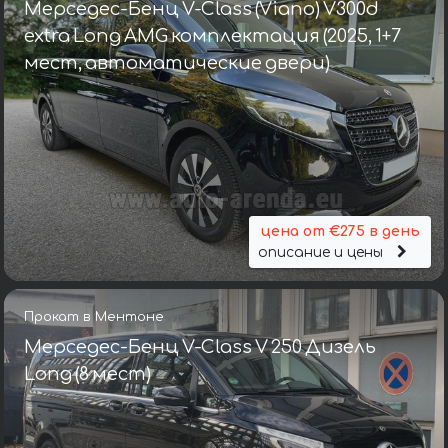
Мерседес-Бенц V-Class (Viano) V300d
extra Long AMG комплектация (2025, 1+7
мест, автоматические двери)
цена от €275 в день
описание и цены
Прокат в Ментоне
Мерседес-Бенц V-Class V 250 Дизель
Long (8 мест)