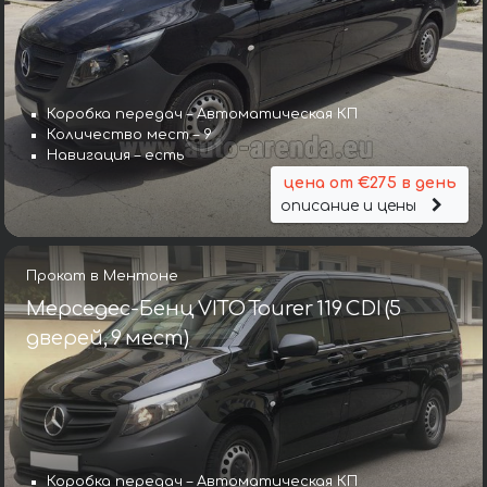
Коробка передач – Автоматическая КП
Количество мест – 9
Навигация – есть
цена от €275 в день
описание и цены
Прокат в Ментоне
Мерседес-Бенц VITO Tourer 119 CDI (5
дверей, 9 мест)
Коробка передач – Автоматическая КП