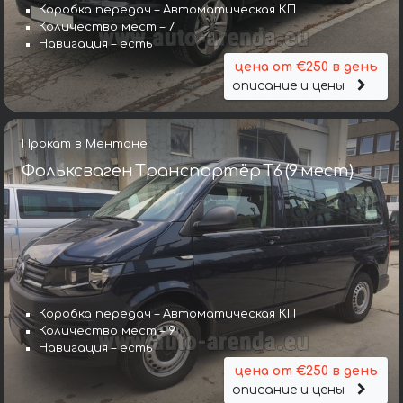
Коробка передач – Автоматическая КП
Количество мест – 7
Навигация – есть
цена от €250 в день
описание и цены
Прокат в Ментоне
Фольксваген Транспортёр T6 (9 мест)
Коробка передач – Автоматическая КП
Количество мест – 9
Навигация – есть
цена от €250 в день
описание и цены