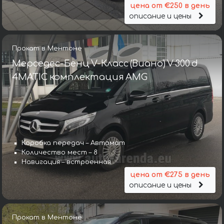
цена от €250 в день
описание и цены
Прокат в Ментоне
Мерседес-Бенц V-Класс (Виано) V 300 d
4MATIC комплектация AMG
Коробка передач – Автомат
Количество мест – 8
Навигация – встроенная
цена от €275 в день
описание и цены
Прокат в Ментоне