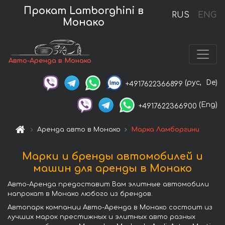
Прокат Lamborghini в
RUS
ENG
Монако
Авто-Аренда в Монако
(рус,
De)
+4917622366899
(Eng)
+4917622366900
Аренда авто в Монако
Марка Ламборгини
Марки и бренды автомобилей и
машин для аренды в Монако
Авто-Аренда предоставит Вам элитные автомобили
напрокат в Монако любого из брендов.
Автопарк компании Авто-Аренда в Монако состоит из
лучших марок престижных и элитных авто разных