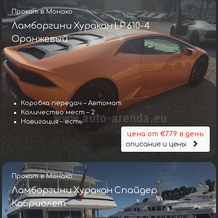
Прокат в Монако
Ламборгини Хуракан LP 610-4
Оранжевый
Коробка передач – Автомат
Количество мест – 2
Навигация – есть
цена от €779 в день
описание и цены
Прокат в Монако
Ламборгини Хуракан Спайдер
Кабриолет