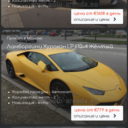
Количество мест – 2
Навигация – есть
цена от €1608 в день
описание и цены
Прокат в Монако
Ламборгини Хуракан LP 610-4 Жёлтый
Коробка передач – Автомат
Количество мест – 2
Навигация – есть
цена от €779 в день
описание и цены