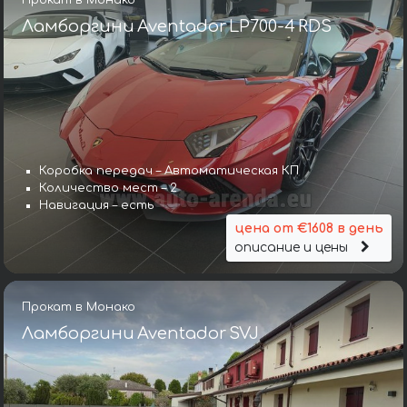
Ламборгини Aventador LP700-4 RDS
Коробка передач – Автоматическая КП
Количество мест – 2
Навигация – есть
цена от €1608 в день
описание и цены
Прокат в Монако
Ламборгини Aventador SVJ