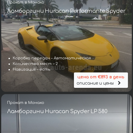
Прокат в Монако
Ламборгини Huracan Performante Spyder
Коробка передач – Автоматическая
Количество мест – 2
Навигация – есть
цена от €893 в день
описание и цены
Прокат в Монако
Ламборгини Huracan Spyder LP 580