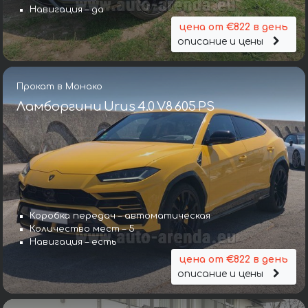
Навигация – да
цена от €822 в день
описание и цены
Прокат в Монако
Ламборгини Urus 4.0 V8 605 PS
Коробка передач – автоматическая
Количество мест – 5
Навигация – есть
цена от €822 в день
описание и цены