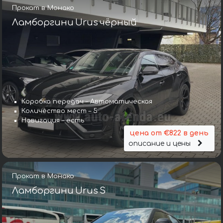
Прокат в Монако
Ламборгини Urus чёрный
Коробка передач – Автоматическая
Количество мест – 5
Навигация – есть
цена от €822 в день
описание и цены
Прокат в Монако
Ламборгини Urus S