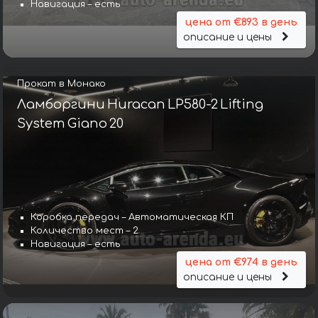
Навигация – есть
цена от €893 в день
описание и цены
Прокат в Монако
Ламборгини Huracan LP580-2 Lifting
System Giano 20
Коробка передач – Автоматическая КП
Количество мест – 2
Навигация – есть
цена от €974 в день
описание и цены