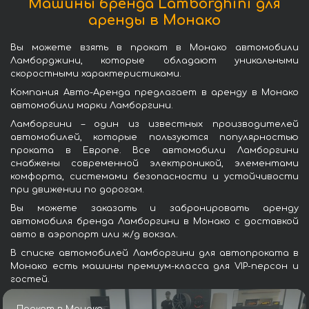
Машины бренда Lamborghini для
аренды в Монако
Вы можете взять в прокат в Монако автомобили
Ламборджини, которые обладают уникальными
скоростными характеристиками.
Компания Авто-Аренда предлагает в аренду в Монако
автомобили марки Ламборгини.
Ламборгини – один из известных производителей
автомобилей, которые пользуются популярностью
проката в Европе. Все автомобили Ламборгини
снабжены современной электроникой, элементами
комфорта, системами безопасности и устойчивости
при движении по дорогам.
Вы можете заказать и забронировать аренду
автомобиля бренда Ламборгини в Монако с доставкой
авто в аэропорт или ж/д вокзал.
В списке автомобилей Ламборгини для автопроката в
Монако есть машины премиум-класса для VIP-персон и
гостей.
Прокат в Монако