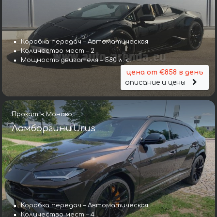
Коробка передач – Автоматическая
Количество мест – 2
Мощность двигателя – 580 л. с.
цена от €858 в день
описание и цены
Прокат в Монако
Ламборгини Urus
Коробка передач – Автоматическая
Количество мест – 4