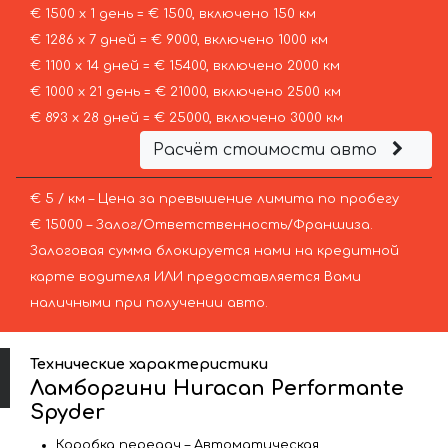
€ 1500 х 1 день = € 1500, включено 150 км
€ 1286 х 7 дней = € 9000, включено 1000 км
€ 1100 х 14 дней = € 15400, включено 2000 км
€ 1000 х 21 день = € 21000, включено 2500 км
€ 893 х 28 дней = € 25000, включено 3000 км
Расчёт стоимости авто
€ 5 / км – Цена за превышение лимита по пробегу
€ 15000 – Залог/Ответственность/Франшиза.
Залоговая сумма блокируется нами на кредитной
карте водителя ИЛИ предоставляется Вами
наличными при получении авто.
Технические характеристики
Ламборгини Huracan Performante
Spyder
Коробка передач – Автоматическая