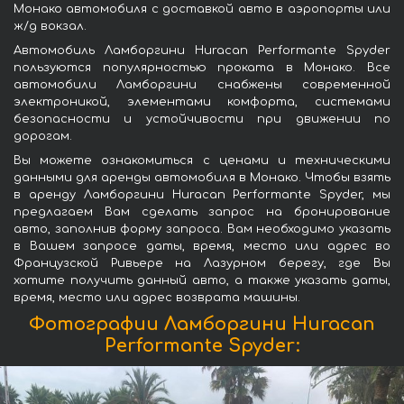
Монако автомобиля с доставкой авто в аэропорты или
ж/д вокзал.
Автомобиль Ламборгини Huracan Performante Spyder
пользуются популярностью проката в Монако. Все
автомобили Ламборгини снабжены современной
электроникой, элементами комфорта, системами
безопасности и устойчивости при движении по
дорогам.
Вы можете ознакомиться с ценами и техническими
данными для аренды автомобиля в Монако. Чтобы взять
в аренду Ламборгини Huracan Performante Spyder, мы
предлагаем Вам сделать запрос на бронирование
авто, заполнив форму запроса. Вам необходимо указать
в Вашем запросе даты, время, место или адрес во
Французской Ривьере на Лазурном берегу, где Вы
хотите получить данный авто, а также указать даты,
время, место или адрес возврата машины.
Фотографии Ламборгини Huracan
Performante Spyder: