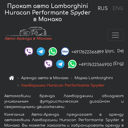
Прокат авто Lamborghini
RUS
ENG
Huracan Performante Spyder
в Монако
Авто-Аренда в Монако
(рус,
De)
+4917622366899
(Eng)
+4917622366900
Аренда авто в Монако
Марка Lamborghini
Ламборгини Huracan Performante Spyder
Автомобили бренда Ламборджини обладают
уникальным футуристическим дизайном и
сверхмощными двигателями.
Компания Авто-Аренда предлагает в аренду
автомобиль Ламборгини Huracan Performante Spyder в
Монако. Вы можете заказать и забронировать аренду в