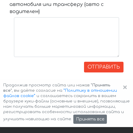
автомобиля или трансферу (авто с
водителем)
ОТПРАВИТЬ
×
Продолжив просмотр сайта или нажав
"Принять
все"
, вы даёте согласие на
”Политику в отношении
файлов cookie”
и соглашаетесь сохранить в вашем
браузере куки-файлы (основные и внешние), позволяющие
нам получать больше маркетинговой информации,
регистрировать особенности использования сайта и
Авторские права © 2026 Авто-Аренда
Cookie Policy
Принять все
улучшать навигацию на сайте.