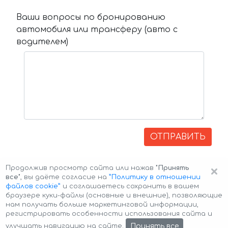
Ваши вопросы по бронированию
автомобиля или трансферу (авто с
водителем)
ОТПРАВИТЬ
×
Продолжив просмотр сайта или нажав
"Принять
все"
, вы даёте согласие на
”Политику в отношении
файлов cookie”
и соглашаетесь сохранить в вашем
браузере куки-файлы (основные и внешние), позволяющие
нам получать больше маркетинговой информации,
регистрировать особенности использования сайта и
Авторские права © 2026 Авто-Аренда
Cookie Policy
Принять все
улучшать навигацию на сайте.