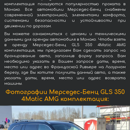
комплектация пользуются популярностью проката в
Монако. Все автомобили Мерседес-Бенц снабжены
современной электроникой, элементами комфорта,
системами безопасности и устойчивости при
движении по дорогам.
Вы можете ознакомиться с ценами и техническими
данными для аренды автомобиля в Монако. Чтобы взять
в аренду Мерседес-Бенц GLS 350 4Matic AMG
комплектация, мы предлагаем Вам сделать запрос на
бронирование авто, заполнив форму запроса. Вам
необходимо указать в Вашем запросе даты, время,
место или адрес во Французской Ривьере на Лазурном
берегу, где Вы хотите получить данный авто, а также
указать даты, время, место или адрес возврата
машины.
Фотографии Мерседес-Бенц GLS 350
4Matic AMG комплектация: