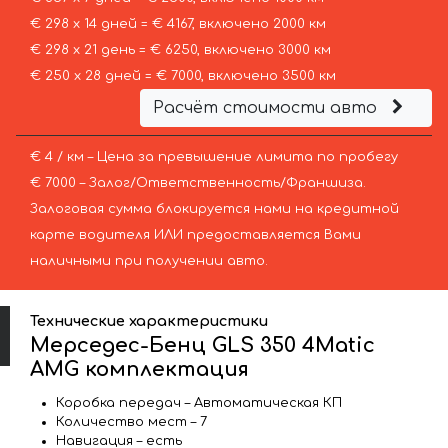
€ 298 х 14 дней = € 4167, включено 2000 км
€ 298 х 21 день = € 6250, включено 3000 км
€ 250 х 28 дней = € 7000, включено 3500 км
Расчёт стоимости авто
€ 4 / км – Цена за превышение лимита по пробегу
€ 7000 – Залог/Ответственность/Франшиза.
Залоговая сумма блокируется нами на кредитной
карте водителя ИЛИ предоставляется Вами
наличными при получении авто.
Технические характеристики
Мерседес-Бенц GLS 350 4Matic
AMG комплектация
Коробка передач – Автоматическая КП
Количество мест – 7
Навигация – есть