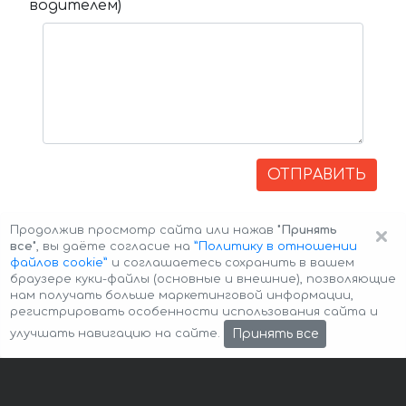
водителем)
ОТПРАВИТЬ
×
Продолжив просмотр сайта или нажав
"Принять
все"
, вы даёте согласие на
”Политику в отношении
файлов cookie”
и соглашаетесь сохранить в вашем
браузере куки-файлы (основные и внешние), позволяющие
нам получать больше маркетинговой информации,
регистрировать особенности использования сайта и
Авторские права © 2026 Авто-Аренда
Cookie Policy
Принять все
улучшать навигацию на сайте.
Политика конфиденциальности