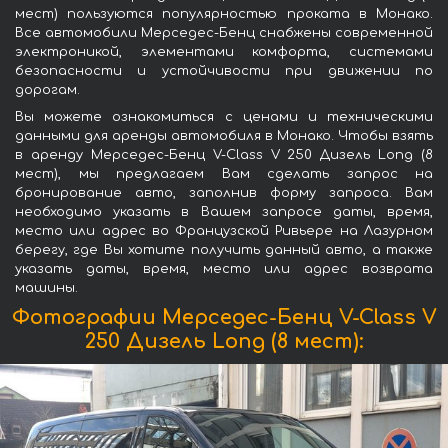
мест) пользуются популярностью проката в Монако.
Все автомобили Мерседес-Бенц снабжены современной
электроникой, элементами комфорта, системами
безопасности и устойчивости при движении по
дорогам.
Вы можете ознакомиться с ценами и техническими
данными для аренды автомобиля в Монако. Чтобы взять
в аренду Мерседес-Бенц V-Class V 250 Дизель Long (8
мест), мы предлагаем Вам сделать запрос на
бронирование авто, заполнив форму запроса. Вам
необходимо указать в Вашем запросе даты, время,
место или адрес во Французской Ривьере на Лазурном
берегу, где Вы хотите получить данный авто, а также
указать даты, время, место или адрес возврата
машины.
Фотографии Мерседес-Бенц V-Class V
250 Дизель Long (8 мест):