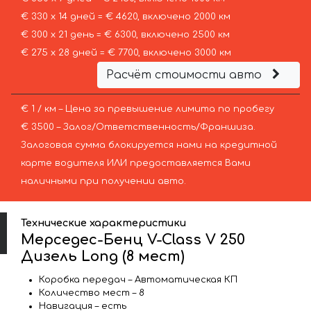
€ 330 х 14 дней = € 4620, включено 2000 км
€ 300 х 21 день = € 6300, включено 2500 км
€ 275 х 28 дней = € 7700, включено 3000 км
Расчёт стоимости авто
€ 1 / км – Цена за превышение лимита по пробегу
€ 3500 – Залог/Ответственность/Франшиза.
Залоговая сумма блокируется нами на кредитной
карте водителя ИЛИ предоставляется Вами
наличными при получении авто.
Технические характеристики
Мерседес-Бенц V-Class V 250
Дизель Long (8 мест)
Коробка передач – Автоматическая КП
Количество мест – 8
Навигация – есть